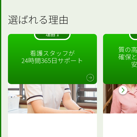
選ばれる理由
理由 1
質の
看護スタッフが
確保
24時間365日サポート