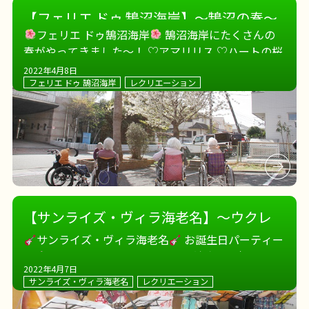
【フェリエ ドゥ 鵠沼海岸】～鵠沼の春～
フェリエ ドゥ鵠沼海岸
鵠沼海岸にたくさんの
春がやってきました～！ ♡アマリリス ♡ハートの桜
♡昨年咲いたチューリップが今年も！ ♡桜とヤシの
2022年4月8日
木のコラボ ♡ローズマリー
フェリエ ドゥ 鵠沼海岸
レクリエーション
【サンライズ・ヴィラ海老名】～ウクレ
レでお誕生日祝い～
サンライズ・ヴィラ海老名
お誕生日パーティー
は
ボランティアさんのウクレレ演奏でお祝いです
2022年4月7日
♪ 南国気分でみなさまノリノリに楽しまれました♪
サンライズ・ヴィラ海老名
レクリエーション