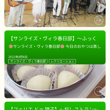
【サンライズ・ヴィラ春日部】～ふっく
らおいしい手作り蒸しパン～
サンライズ・ヴィラ春日部
今日のおやつは蒸し
パン。 みなさんと一緒に手作りです。 ワイワイと、
2022年4月6日
おしゃべりしていると、 いい匂いがしてきました
サンライズ・ヴィラ春日部
レクリエーション
ふっくら蒸しパンが完成！ みなさんのお顔もにっこ
り、ふっくら
おいし […]
【フェリエ ドゥ 磯子】～桜レストラン～