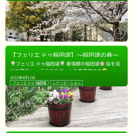
【フェリエ ドゥ稲田堤】～稲田堤の春～
フェリエ ドゥ稲田堤
春満開の稲田堤
桜を見
にお散歩へ。 テラスもすっかり春模様です
2022年4月12日
フェリエ ドゥ 稲田堤
レクリエーション