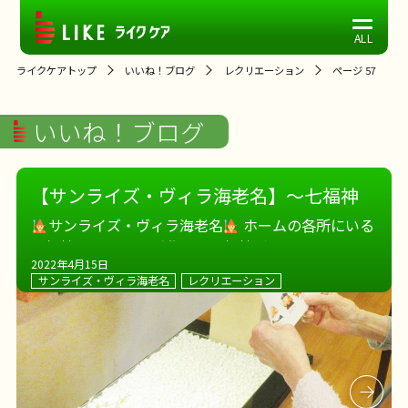
ライクケアトップ
いいね！ブログ
レクリエーション
ページ 57
いいね！ブログ
【サンライズ・ヴィラ海老名】～七福神
めぐり～
サンライズ・ヴィラ海老名
ホームの各所にいる
七福神を探せ！！ 手作りの七福神がどこに隠れてい
2022年4月15日
るか、大捜索です
「ここにあったわよ～」 と、ニ
サンライズ・ヴィラ海老名
レクリエーション
ッコリ写真をパチリ