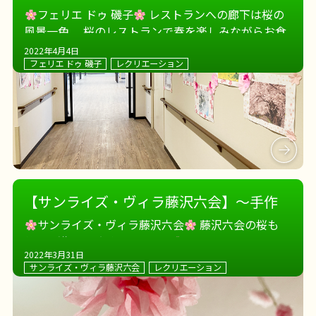
フェリエ ドゥ 磯子
レストランへの廊下は桜の
風景一色。 桜のレストランで春を楽しみながらお食
事です
毎日、お花見気分です
2022年4月4日
フェリエ ドゥ 磯子
レクリエーション
【サンライズ・ヴィラ藤沢六会】～手作
り桜、満開めざせ～
サンライズ・ヴィラ藤沢六会
藤沢六会の桜も
徐々に満開に近づいています
コツコツ、こつこ
2022年3月31日
つ。 桜の花がデイサービスを華やかに
ほんものの
サンライズ・ヴィラ藤沢六会
レクリエーション
お花見も行けるといいな