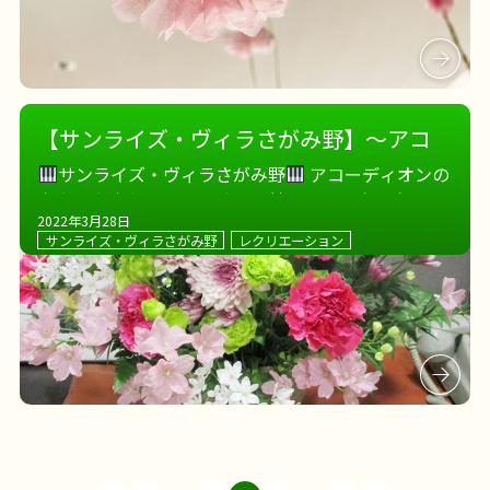
【サンライズ・ヴィラさがみ野】～アコ
ーディオンの音色～
サンライズ・ヴィラさがみ野
アコーディオンの
先生の生演奏を聴きながら、 懐かしの音楽を楽しみ
2022年3月28日
ました♪ そして今月のさがみ野の玄関にはこんなに
サンライズ・ヴィラさがみ野
レクリエーション
素敵なお花が
春いっぱいです