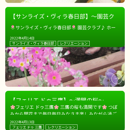
【サンライズ・ヴィラ春日部】～園芸ク
ラブ、はじめました～
サンライズ・ヴィラ春日部
園芸クラブ♪ ホー
ムの中も春満開
2022年4月14日
サンライズ・ヴィラ春日部
レクリエーション
【フェリエ ドゥ三鷹】～満開の桜～
フェリエ ドゥ三鷹
三鷹の桜も満開です
つぼ
みから開花まで毎日毎日みなさま楽しみながら過ご
していたので、満開の桜に満開の笑みです
2022年4月13日
フェリエ ドゥ 三鷹
レクリエーション