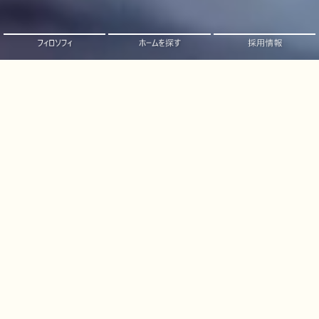
NEWS
一覧
すべて
トピックス
お知らせ
その他
2025/12/26
トピックス
年末年始の「まさか」を防ぐ！ 冬休み・お正月に気をつけたい、子どもと高齢者の体調管理と事故予防～事前チェックで安心＆健やかな年越しを～
2025/12/10
お知らせ
介護・医療・障害福祉・保育の求人サイト「ウェルミージョブ」に取材記事が掲載されました。
2025/11/11
トピックス
11月11日は「介護の日」介護にかかわるご家族様の声に関するアンケートを実施 ～現役介護士が“ご家族様の悩み”にアドバイス～