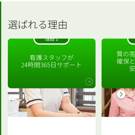
選ばれる理由
理由 1
質の
看護スタッフが
確保
24時間365日サポート