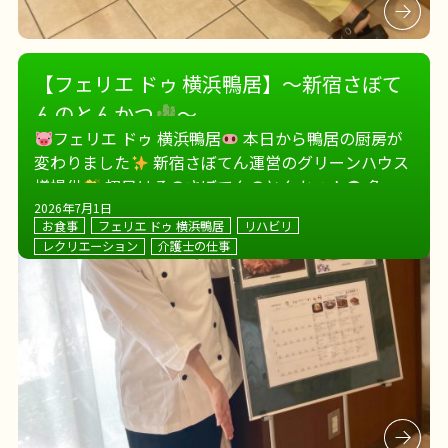
【フェリエ ドゥ 横浜鴨居】〜新宿さぼて
んのとんかつ
～
フェリエ ドゥ 横浜鴨居
本日から鴨居の厨房が
変わりました
新宿さぼてん運営のグリーンハウス
様提供
初日はそのさぼてんのとんかつ！
色ん
な食形態ももちろん対応
美味しいと好評でした〜
2026年7月1日
お食事
フェリエ ドゥ 横浜鴨居
リハビリ
フェリエ ドゥ 横 […]
レクリエーション
介護士の仕事