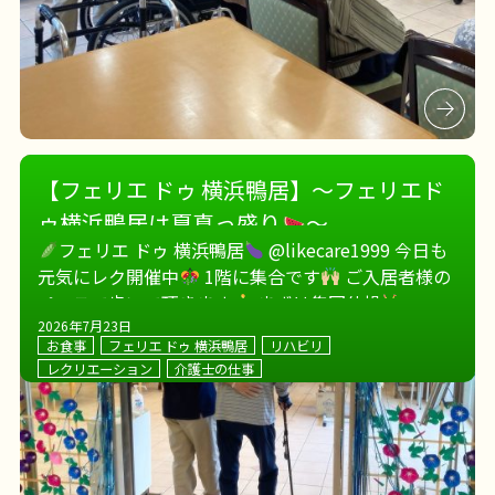
【フェリエ ドゥ 横浜鴨居】〜フェリエド
ゥ横浜鴨居は夏真っ盛り
～
フェリエ ドゥ 横浜鴨居
@likecare1999 今日も
元気にレク開催中
1階に集合です
ご入居者様の
ペースで歩いて頂きます
まずは集団体操
"サ"の付く言葉を順番にお願いします！
フェリ
2026年7月23日
お食事
フェリエ ドゥ 横浜鴨居
リハビリ
エ […]
レクリエーション
介護士の仕事