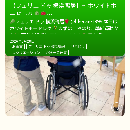
【フェリエ ドゥ 横浜鴨居】〜ホワイトボ
ードレク
～
フェリエ ドゥ 横浜鴨居
@likecare1999 本日は
ホワイトボードレク
まずは、やはり、準備運動か
ら
野菜を順番に答えていきます
玉ねぎは出ま
した〜
ヒントを特別に教えちゃいます
フェ
2026年5月28日
お食事
フェリエ ドゥ 横浜鴨居
リハビリ
リエ ドゥ […]
レクリエーション
介護士の仕事