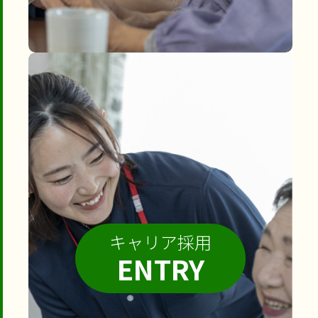
キャリア採用
ENTRY