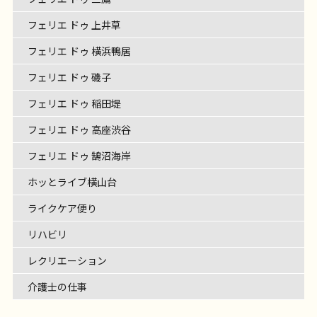
フェリエ ドゥ 上井草
フェリエ ドゥ 横浜鴨居
フェリエ ドゥ 磯子
フェリエ ドゥ 稲田堤
フェリエ ドゥ 高座渋谷
フェリエ ドゥ 鵠沼海岸
ホッとライブ横山台
ライクケア便り
リハビリ
レクリエーション
介護士の仕事