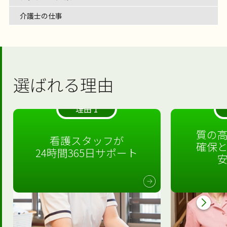
介護士の仕事
選ばれる理由
理由 1
質の
看護スタッフが
確保
24時間365日サポート