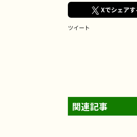
Xでシェアす
ツイート
2026年8月5日
2026年8月4日
関連記事
お食事
2026年7月30日
フェリエ ドゥ 高座渋谷
フェリエ ドゥ 横浜鴨居
お食事
2026年7月24日
レクリエーション
リハビリ
サンライズ・ヴィラさがみ野
フェリエ ドゥ 高座渋谷
介護士の仕事
サンライズ・ヴィラ藤沢六会
レクリエーション
【フェリエ ドゥ 横浜
レクリエーション
レクリエーション
フェリエ ドゥ 横浜鴨居
【フェリエ ドゥ 高座
リハビリ
介護士の仕事
フェリエ ドゥ 高座渋谷