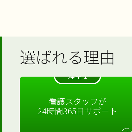
輪投げレクとパン販売
介護士の仕事
@likecare1999 輪投げレク
【フェリエドゥ高座渋
レクリエーション
フェリエ ドゥ高座渋谷
ひまわり、満開～
ドゥ 高座渋谷のエントラン
【サンライズ・ヴィラ
階に集合です
準備体操をし
♬サンライズ・ヴィラさがみ
コメダ珈琲へお邪魔し
介護士の仕事
市でお買い物を楽しんだあと
【サンライズ・ヴィラ
と… そこにはひまわり畑（
輪投げレクを始めまーす
サンライズ・ヴィラ藤沢六
野】～OKINAWA TI
楽あふれるサンライズ・ヴィ
コメダ珈琲さんへお邪魔させ
～
入居者様と一緒にフェルトで
会】～六会デイの作品
点を目指しますよ！
宅型有料老人ホーム サンラ
100
野。 今回はご入居者様のご
きました
たくさんのメニュ
まわりが満開です
とてもや
ィラ藤沢六会には、 デイサ
お昼ご飯は唐揚げでした [
線演奏会が開催されました
みるだけでワクワク！ シロノ
く、あたたかいひまわりがフ
併設されています。 六会デイ
なまりの話し方があたたかい
ル、魅力的
みなさま各々お
ドゥ 高座 […]
日いろいろな取り組みをされ
ら、 貴重な沖縄の歴史も伺い
メニューを注文 […]
選ばれる理由
が、今回はその中でみなさま
ら。 三味線の音色に […]
ツこつこつ […]
理由 1
看護スタッフが
24時間365日サポート