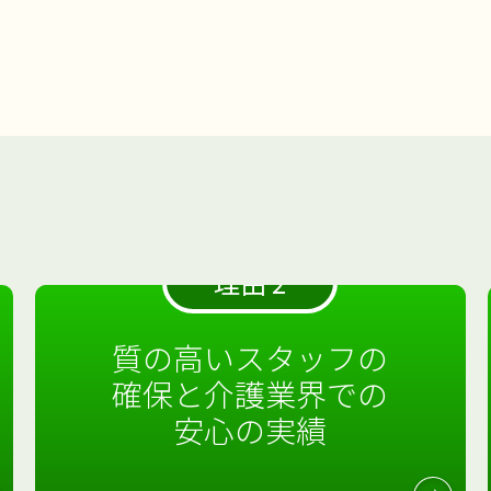
～
鳥】～オカリナ演奏会～
レクリエーション
を開催
1
ンライズ・ヴィラ藤沢羽鳥のオカリナ
谷】～
【フェリエ ドゥ 横浜鴨居】〜
レクリエーション
わいわい
フェリエ ドゥ 横浜鴨居
南台】～毎日を、ご自分のペ
スを入る
階建てのサンライズ・ヴィラ藤沢湘南
さがみ
【フェリエ ドゥ 高座渋谷】～
介護士の仕事
っかり
演奏会
やさしく、あたたかく、ど
野♬ 音
フェリエドゥ高座渋谷
フェリエ
ました
答えが出るまで頑張るクイズ
は・・・
@likecare1999 ホワイトボードレクを
藤沢六
【サンライズ・ヴィラ森の
？）が！
台。 今回は、その最上階4Fフロアの
ースで～
会
5投500
住
こか懐かしい、 そんなオカリナの音
サンライズ・ヴィラ森の里
夏野
ME♪～
JAさがみ わいわい市藤沢店へ
ラさがみ
ドゥ高座渋谷から車で約20分
JAさ
ていただ
行いました
伸ばす棒（ー）が付く
～
作ったひ
ご紹介です
フロアの中央には明る
展～
里】～夏野菜、豊作です
～
イズ・ヴ
点ゲット〜
に、みなさま癒しの時間を過ごされま
菜、豊作です！ 毎日暑い日が続いて、
縁で三味
がみ わいわい市 藤沢店に行ってきま
行ってきた！～
ー表を
言葉！
カタカナの言葉を言えばな
さし
いリビング！ 毎日のコーヒータイム
ービスが
…]
した。 演奏に合わせて、みなさまの歌
夏本番。 サンライズ・ヴィラ森の里
沖縄
した！ 季節のお花や新鮮な野菜がた
ワー
んとかなりそう
インド料理の辛い
ェリエ
はリビングの大きな窓の外を眺めなが
では、毎
声も響きながら […]
の自慢の家庭菜園では、夏野菜がたっ
先生か
くさん！ 旬をいっぱい感じて、心も体
好みの
やつは？
色々ヒント出しちゃいま
ら、とっても […]
ています
くさんできました！ 太陽の恵みを受
なが
もリフレッシュ
甘くておいしそう
[…]
がコツコ
けて、 真っ赤なミニトマト
枝豆、
な桃をゲ […]
ナス！ おい […]
理由 2
質の高いスタッフの
確保と介護業界での
安心の実績