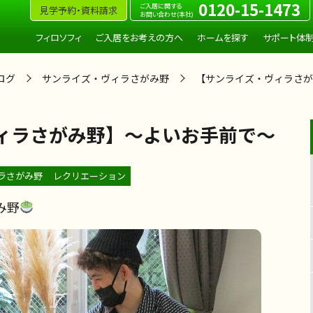
0120-15-1473
ご入居に関する
見学予約・資料請求
お問い合わせ(本社)
フィロソフィ
ご入居をお考えの方へ
ホームを探す
サポート体
ログ
サンライズ・ヴィラさがみ野
【サンライズ・ヴィラさが
ィラさがみ野】～よいお手前で～
ラさがみ野
レクリエーション
み野