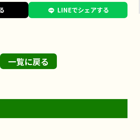
る
LINEでシェアする
一覧に戻る
2026年8月2日
サンライズ・ヴィラ藤沢羽鳥
サンライズ・ヴィラ藤沢湘南
台
2026年7月27日
ライクケア便り
お食事
2026年7月23日
ライクケア便り
リハビリ
レクリエーション
フェリエ ドゥ 高座渋谷
フェリエ ドゥ 横浜鴨居
レクリエーション
サンライズ・ヴィラ森の里
介護士の仕事
鴨居】〜
【サンライズ・ヴィラ藤沢羽
リハビリ
リハビリ
サンライズ・ヴィラ藤沢羽鳥
サ
渋谷】～
【サンライズ・ヴィラ藤沢湘
介護士の仕事
リハビリ
レクリエーション
フェリエ
サンライズ・ヴィラ藤沢湘南台
4