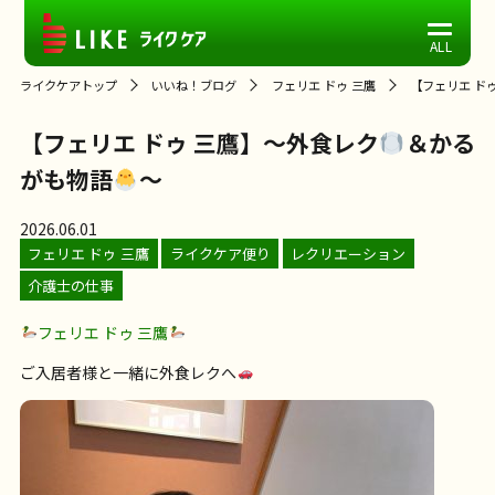
ライクケアトップ
いいね！ブログ
フェリエ ドゥ 三鷹
【フェリエ ド
【フェリエ ドゥ 三鷹】～外食レク
＆かる
がも物語
～
2026.06.01
フェリエ ドゥ 三鷹
ライクケア便り
レクリエーション
介護士の仕事
フェリエ ドゥ 三鷹
ご入居者様と一緒に外食レクへ