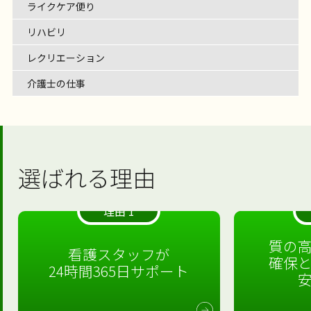
ライクケア便り
リハビリ
レクリエーション
介護士の仕事
選ばれる理由
理由 1
質の
看護スタッフが
確保
24時間365日サポート