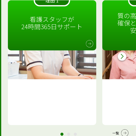
理由 1
質の
看護スタッフが
確保
24時間365日サポート
一覧