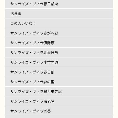
OKINAWA TIME♪～
ライズ・ヴィラさがみ野。 今回はご入居者様のご縁
て、みなさまの歌声も響きながら […]
サンライズ・ヴィラさがみ野
レクリエーション
ング！ 毎日のコーヒータイムはリビングの大きな窓
レクリエーション
介護士の仕事
言葉！
カタカナの言葉を言えばなんとかなりそう
サンライズ・ヴィラ春日部東
介護士の仕事
わりがフェリエ ドゥ 高座 […]
だけでワクワク！ シロノワール、魅力的
みなさま
で三味線演奏会が開催されました
沖縄なまりの
の外を眺めながら、とっても […]
インド料理の辛いやつは？
色々ヒント出しち
各々お好みのメニューを注文 […]
話し方があたたかい先生から、 貴重な沖縄の歴史も
お食事
ゃいま […]
伺いながら。 三味線の音色に […]
この人いいね！
サンライズ・ヴィラさがみ野
サンライズ・ヴィラ伊勢原
サンライズ・ヴィラ北春日部
サンライズ・ヴィラ小竹向原
サンライズ・ヴィラ春日部
サンライズ・ヴィラ森の里
サンライズ・ヴィラ横浜東寺尾
サンライズ・ヴィラ海老名
サンライズ・ヴィラ瀬谷