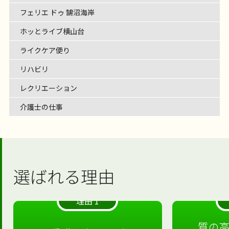
フェリエ ドゥ 鵠沼海岸
ホッとライブ横山台
ライクケア便り
リハビリ
レクリエーション
介護士の仕事
選ばれる理由
理由 1
質の