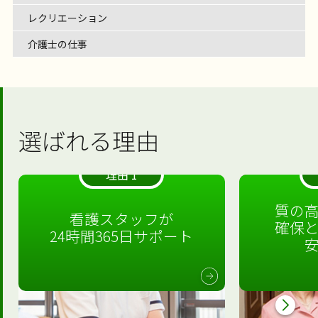
レクリエーション
介護士の仕事
選ばれる理由
理由 1
質の
看護スタッフが
確保
24時間365日サポート