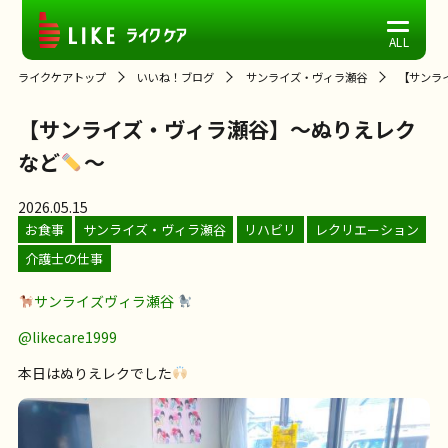
ライクケアトップ
いいね！ブログ
サンライズ・ヴィラ瀬谷
【サンラ
【サンライズ・ヴィラ瀬谷】～ぬりえレク
など
～
2026.05.15
お食事
サンライズ・ヴィラ瀬谷
リハビリ
レクリエーション
介護士の仕事
サンライズヴィラ瀬谷
@likecare1999
本日はぬりえレクでした