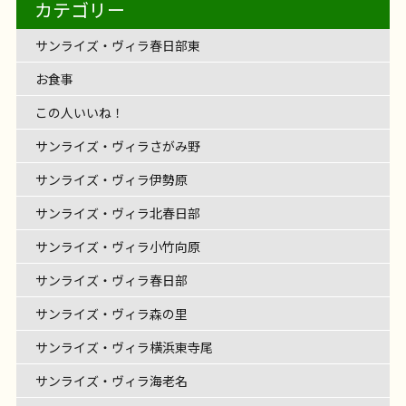
フェリエ ドゥ 横浜鴨居
@likecare1999 ホワイ
すよ！
100点ゲット〜
お昼ご飯は唐揚げでした
フェリエ ドゥ 高座渋谷
レクリエーション
【サンライズ・ヴィラさがみ野】～
（？）が！ 入居者様と一緒にフェルトで作ったひま
へお邪魔しました～
カテゴリー
を楽しんだあとは・・・ コメダ珈琲さんへお邪魔さ
はやっぱり癒されます […]
♬サンライズ・ヴィラさがみ野♬ 音楽あふれるサン
さま癒しの時間を過ごされました。 演奏に合わせ
サンライズ・ヴィラ藤沢湘南台
ライクケア便り
フロアのご紹介です
まで頑張るクイズ
フロアの中央には明るいリビ
～
介護士の仕事
トボードレクを行いました
伸ばす棒（ー）が付く
[…]
お食事
フェリエ ドゥ 横浜鴨居
リハビリ
わりが満開です
とてもやさしく、あたたかいひま
お食事
フェリエ ドゥ 高座渋谷
レクリエーション
せていただきました
OKINAWA TIME♪～
たくさんのメニュー表をみる
リハビリ
レクリエーション
介護士の仕事
ライズ・ヴィラさがみ野。 今回はご入居者様のご縁
て、みなさまの歌声も響きながら […]
サンライズ・ヴィラさがみ野
レクリエーション
ング！ 毎日のコーヒータイムはリビングの大きな窓
レクリエーション
介護士の仕事
言葉！
カタカナの言葉を言えばなんとかなりそう
サンライズ・ヴィラ春日部東
介護士の仕事
わりがフェリエ ドゥ 高座 […]
だけでワクワク！ シロノワール、魅力的
みなさま
で三味線演奏会が開催されました
沖縄なまりの
の外を眺めながら、とっても […]
インド料理の辛いやつは？
色々ヒント出しち
各々お好みのメニューを注文 […]
話し方があたたかい先生から、 貴重な沖縄の歴史も
お食事
ゃいま […]
伺いながら。 三味線の音色に […]
この人いいね！
サンライズ・ヴィラさがみ野
サンライズ・ヴィラ伊勢原
サンライズ・ヴィラ北春日部
サンライズ・ヴィラ小竹向原
サンライズ・ヴィラ春日部
サンライズ・ヴィラ森の里
サンライズ・ヴィラ横浜東寺尾
サンライズ・ヴィラ海老名