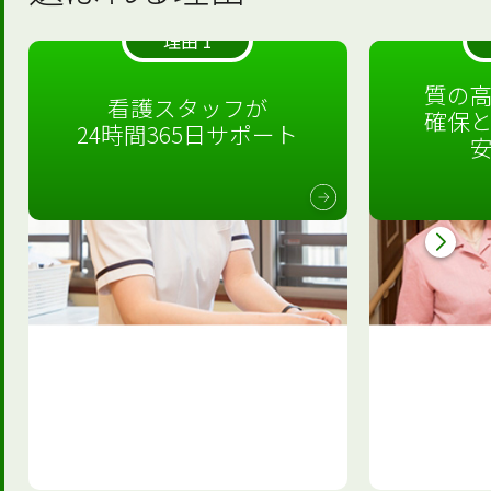
理由 1
質の
看護スタッフが
確保
24時間365日サポート