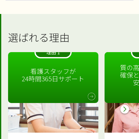
選ばれる理由
理由 1
質の
看護スタッフが
確保
24時間365日サポート