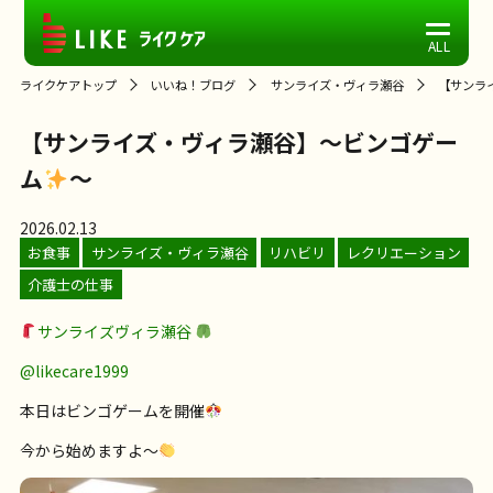
ライクケアトップ
いいね！ブログ
サンライズ・ヴィラ瀬谷
【サンラ
【サンライズ・ヴィラ瀬谷】～ビンゴゲー
ム
～
2026.02.13
お食事
サンライズ・ヴィラ瀬谷
リハビリ
レクリエーション
介護士の仕事
サンライズヴィラ瀬谷
@likecare1999
本日はビンゴゲームを開催
今から始めますよ〜