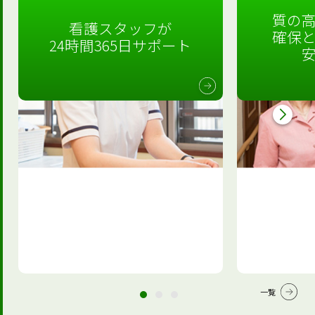
質の
看護スタッフが
確保
24時間365日サポート
一覧