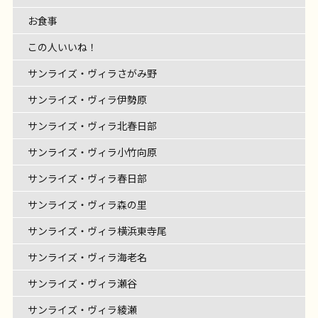
インド料理の辛いやつは？
色々ヒント出しち
てきました！ 季節のお花や新鮮な野菜がたくさん！
各々お好みのメニューを注文 […]
話し方があたたかい先生から、 貴重な沖縄の歴史も
レクリエーション
ゃいま […]
旬をいっぱい感じて、心も体もリフレッシュ
甘く
お食事
伺いながら。 三味線の音色に […]
ておいしそうな桃をゲ […]
この人いいね！
サンライズ・ヴィラさがみ野
サンライズ・ヴィラ伊勢原
サンライズ・ヴィラ北春日部
サンライズ・ヴィラ小竹向原
サンライズ・ヴィラ春日部
サンライズ・ヴィラ森の里
サンライズ・ヴィラ横浜東寺尾
サンライズ・ヴィラ海老名
サンライズ・ヴィラ瀬谷
サンライズ・ヴィラ綾瀬