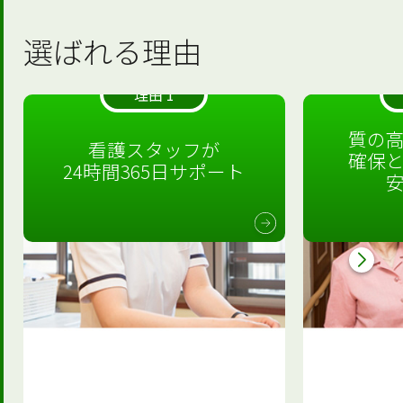
選ばれる理由
理由 1
質の
看護スタッフが
確保
24時間365日サポート