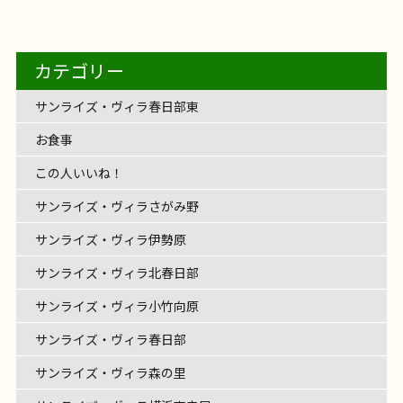
【フェリエドゥ高座渋谷】～コメダ珈琲
満開～
輪投げレクを始めまーす
5投500点を目指しま
のエントランスを入ると… そこにはひまわり畑
フェリエ ドゥ高座渋谷
わいわい市でお買い物
2026年8月2日
【フェリエ ドゥ 横浜鴨居】〜答えが出る
レクリエーション
介護士の仕事
く、どこか懐かしい、 そんなオカリナの音に、みな
日を、ご自分のペースで～
レクリエーション
介護士の仕事
ライズ・ヴィラ藤沢湘南台。 今回は、その最上階4F
フェリエ ドゥ 横浜鴨居
@likecare1999 ホワイ
すよ！
2026年7月30日
100点ゲット〜
お昼ご飯は唐揚げでした
フェリエ ドゥ 高座渋谷
レクリエーション
【サンライズ・ヴィラさがみ野】～
（？）が！ 入居者様と一緒にフェルトで作ったひま
へお邪魔しました～
を楽しんだあとは・・・ コメダ珈琲さんへお邪魔さ
♬サンライズ・ヴィラさがみ野♬ 音楽あふれるサン
さま癒しの時間を過ごされました。 演奏に合わせ
サンライズ・ヴィラ藤沢湘南台
ライクケア便り
【フェリエ ドゥ 高座渋谷】～JAさがみ わ
フロアのご紹介です
まで頑張るクイズ
フロアの中央には明るいリビ
～
介護士の仕事
トボードレクを行いました
伸ばす棒（ー）が付く
[…]
お食事
フェリエ ドゥ 横浜鴨居
リハビリ
フェリエドゥ高座渋谷
フェリエドゥ高座渋谷か
わりが満開です
とてもやさしく、あたたかいひま
お食事
フェリエ ドゥ 高座渋谷
レクリエーション
【サンライズ・ヴィラ藤沢六会】～六会
せていただきました
OKINAWA TIME♪～
たくさんのメニュー表をみる
リハビリ
レクリエーション
介護士の仕事
ライズ・ヴィラさがみ野。 今回はご入居者様のご縁
て、みなさまの歌声も響きながら […]
サンライズ・ヴィラさがみ野
レクリエーション
サンライズ・ヴィラ藤沢六会
住宅型有料老人ホ
ング！ 毎日のコーヒータイムはリビングの大きな窓
2026年7月27日
【サンライズ・ヴィラ森の里】～夏野
レクリエーション
介護士の仕事
言葉！
いわい市藤沢店へ行ってきた！～
カタカナの言葉を言えばなんとかなりそう
カテゴリー
介護士の仕事
ら車で約20分
JAさがみ わいわい市 藤沢店に行っ
わりがフェリエ ドゥ 高座 […]
サンライズ・ヴィラ森の里
夏野菜、豊作です！
だけでワクワク！ シロノワール、魅力的
2026年7月24日
みなさま
で三味線演奏会が開催されました
デイの作品展～
沖縄なまりの
ーム サンライズ・ヴィラ藤沢六会には、 デイサービ
の外を眺めながら、とっても […]
2026年7月23日
インド料理の辛いやつは？
色々ヒント出しち
フェリエ ドゥ 高座渋谷
リハビリ
てきました！ 季節のお花や新鮮な野菜がたくさん！
菜、豊作です
～
毎日暑い日が続いて、夏本番。 サンライズ・ヴィラ
各々お好みのメニューを注文 […]
話し方があたたかい先生から、 貴重な沖縄の歴史も
サンライズ・ヴィラ藤沢六会
リハビリ
スが併設されています。 六会デイでは、毎日いろい
サンライズ・ヴィラ春日部東
レクリエーション
ゃいま […]
旬をいっぱい感じて、心も体もリフレッシュ
甘く
サンライズ・ヴィラ森の里
リハビリ
森の里の自慢の家庭菜園では、夏野菜がたっくさん
レクリエーション
介護士の仕事
伺いながら。 三味線の音色に […]
ろな取り組みをされていますが、今回はその中でみ
レクリエーション
ておいしそうな桃をゲ […]
できました！ 太陽の恵みを受けて、 真っ赤なミニト
お食事
なさまがコツコツこつこつ […]
マト
枝豆、ナス！ おい […]
この人いいね！
サンライズ・ヴィラさがみ野
サンライズ・ヴィラ伊勢原
サンライズ・ヴィラ北春日部
サンライズ・ヴィラ小竹向原
サンライズ・ヴィラ春日部
サンライズ・ヴィラ森の里