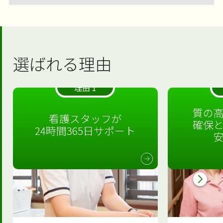
選ばれる理由
理由 1
質の
看護スタッフが
確保
24時間365日サポート