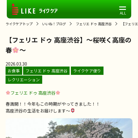
ライクケアトップ
いいね！ブログ
フェリエ ドゥ 高座渋谷
【フェリエ
【フェリエ ドゥ 高座渋谷】～桜咲く高座の
春
～
2026.03.30
お食事
フェリエ ドゥ 高座渋谷
ライクケア便り
レクリエーション
フェリエ ドゥ 高座渋谷
春満開！！今年もこの時期がやってきました！！
高座渋谷の生活をお届けします～