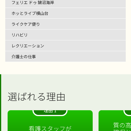
フェリエ ドゥ 鵠沼海岸
ホッとライブ横山台
ライクケア便り
リハビリ
レクリエーション
介護士の仕事
選ばれる理由
理由 1
質の
看護スタッフが