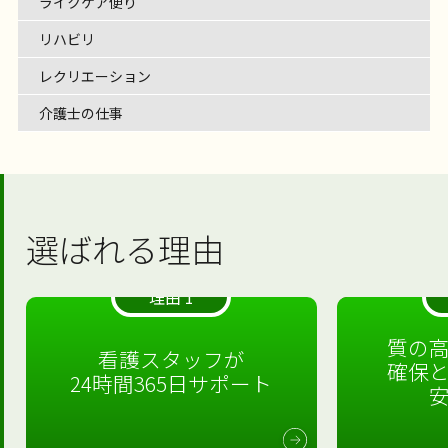
ライクケア便り
リハビリ
レクリエーション
介護士の仕事
選ばれる理由
理由 1
質の
看護スタッフが
確保
24時間365日サポート