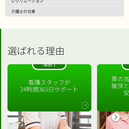
レクリエーション
介護士の仕事
選ばれる理由
理由 1
質の
看護スタッフが
確保
24時間365日サポート