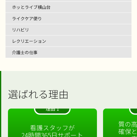
ホッとライブ横山台
ライクケア便り
リハビリ
レクリエーション
介護士の仕事
選ばれる理由
理由 1
質の
看護スタッフが
確保
24時間365日サポート