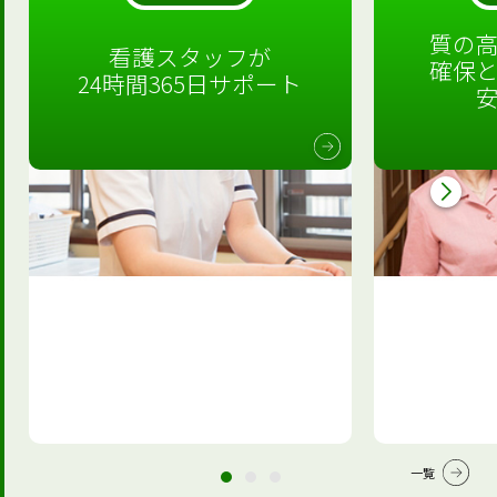
質の
看護スタッフが
確保
24時間365日サポート
一覧