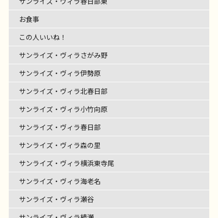
感出てます
お昼のサワラ美味しかったです
ご
サンライズ・ヴィラ春日部東
レクリエーション
介護士の仕事
されている株式会社グリー […]
ーマは七夕
サンライズヴィラ横浜東寺尾 […]
お食事
サンライズ・ヴィラさがみ野
ブにも
お寿司に、お蕎麦に、天ぷらに！ 豪華な御
Father’ｓDAY
～
レクリエーション
介護士の仕事
フェリエ […]
入居者様、食事を楽しんでおられました
フェリ
レクリエーション
膳にも、みなさま笑顔が絶えません
いつも以上に
お食事
エ ドゥ 横浜鴨居
[…]
おしゃべりを楽しみ、 いつ […]
この人いいね！
サンライズ・ヴィラさがみ野
サンライズ・ヴィラ伊勢原
サンライズ・ヴィラ北春日部
サンライズ・ヴィラ小竹向原
サンライズ・ヴィラ春日部
サンライズ・ヴィラ森の里
サンライズ・ヴィラ横浜東寺尾
サンライズ・ヴィラ海老名
サンライズ・ヴィラ瀬谷
サンライズ・ヴィラ綾瀬