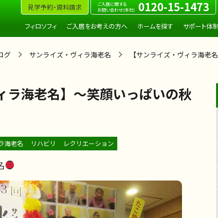
0120-15-1473
ご入居に関する
見学予約・資料請求
お問い合わせ(本社)
フィロソフィ
ご入居をお考えの方へ
ホームを探す
サポート体
ログ
サンライズ・ヴィラ海老名
【サンライズ・ヴィラ海老名
ィラ海老名】～笑顔いっぱいの秋
ラ海老名
リハビリ
レクリエーション
名