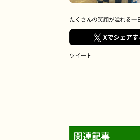
たくさんの笑顔が溢れる一
Xでシェアす
ツイート
2026年8月5日
2026年8月4日
関連記事
お食事
2026年7月30日
フェリエ ドゥ 高座渋谷