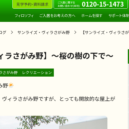
0120-15-1473
ご入居に関する
見学予約・資料請求
お問い合わせ(本社)
フィロソフィ
ご入居をお考えの方へ
ホームを探す
サポート体
ログ
サンライズ・ヴィラさがみ野
【サンライズ・ヴィラさが
ィラさがみ野】～桜の樹の下で～
ラさがみ野
レクリエーション
み野
・ヴィラさがみ野ですが、とっても開放的な屋上が