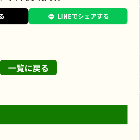
る
LINEでシェアする
一覧に戻る
2026年8月2日
サンライズ・ヴィラ藤沢羽鳥
サンライズ・ヴィラ藤沢湘南
台
2026年7月27日
ライクケア便り
お食事
2026年7月23日
ライクケア便り
リハビリ
レクリエーション
フェリエ ドゥ 高座渋谷
フェリエ ドゥ 横浜鴨居
レクリエーション
サンライズ・ヴィラ森の里
介護士の仕事
鴨居】〜
【サンライズ・ヴィラ藤沢羽
リハビリ
リハビリ
サンライズ・ヴィラ藤沢羽鳥
サ