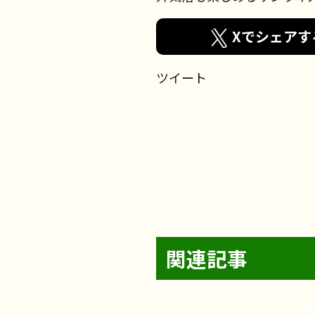
Xでシェアす
ツイート
2026年8月5日
2026年8月4日
関連記事
お食事
2026年7月30日
フェリエ ドゥ 高座渋谷
フェリエ ドゥ 横浜鴨居
お食事
2026年7月24日
レクリエーション
リハビリ
サンライズ・ヴィラさがみ野
フェリエ ドゥ 高座渋谷
介護士の仕事
サンライズ・ヴィラ藤沢六会
レクリエーション
【フェリエ ドゥ 横浜
レクリエーション
レクリエーション
フェリエ ドゥ 横浜鴨居