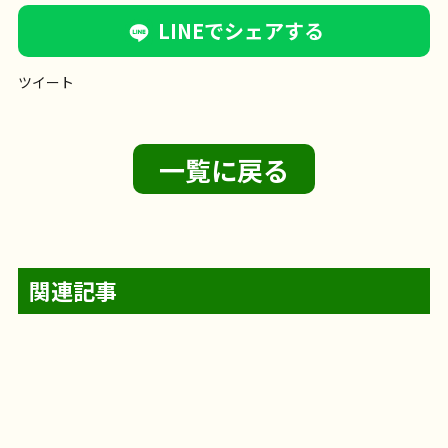
LINEでシェアする
ツイート
一覧に戻る
関連記事
【フェリエ ドゥ 横浜鴨居】〜輪投げレク
フェリエ ドゥ 横浜鴨居
@likecare1999 輪投げ
【サンライズ・ヴィラ藤沢湘南台】～毎
サンライズ・ヴィラ藤沢湘南台
4階建てのサン
2026年8月5日
【フェリエ ドゥ 横浜鴨居】〜答えが出る
とパン販売
～
レクを開催
1階に集合です
準備体操をしっかり
フェリエ ドゥ 横浜鴨居
@likecare1999 ホワイ
2026年8月2日
【フェリエ ドゥ 高座渋谷】～JAさがみ わ
日を、ご自分のペースで～
ライズ・ヴィラ藤沢湘南台。 今回は、その最上階4F
フェリエドゥ高座渋谷
フェリエドゥ高座渋谷か
2026年7月30日
お食事
フェリエ ドゥ 横浜鴨居
リハビリ
【サンライズ・ヴィラ藤沢六会】～六会
まで頑張るクイズ
輪投げレクを始めまーす
～
5投500点を目指しま
トボードレクを行いました
伸ばす棒（ー）が付く
サンライズ・ヴィラ藤沢六会
住宅型有料老人ホ
2026年7月27日
サンライズ・ヴィラ藤沢湘南台
ライクケア便り
【サンライズ・ヴィラ森の里】～夏野
フロアのご紹介です
いわい市藤沢店へ行ってきた！～
フロアの中央には明るいリビ
レクリエーション
介護士の仕事
ら車で約20分
JAさがみ わいわい市 藤沢店に行っ
サンライズ・ヴィラ森の里
夏野菜、豊作です！
すよ！
2026年7月24日
100点ゲット〜
お昼ご飯は唐揚げでした
お食事
フェリエ ドゥ 横浜鴨居
リハビリ
【フェリエ ドゥ 横浜鴨居】〜フェリエド
言葉！
デイの作品展～
カタカナの言葉を言えばなんとかなりそう
リハビリ
レクリエーション
介護士の仕事
ーム サンライズ・ヴィラ藤沢六会には、 デイサービ
フェリエ ドゥ 横浜鴨居
@likecare1999 今日も
2026年7月23日
フェリエ ドゥ 高座渋谷
リハビリ