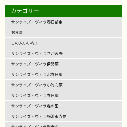
ング！ 毎日のコーヒータイムはリビングの大きな窓
【フェリエ ドゥ 横浜鴨居】〜夏いフェリ
てきました！ 季節のお花や新鮮な野菜がたくさん！
菜、豊作です
～
レクリエーション
介護士の仕事
毎日暑い日が続いて、夏本番。 サンライズ・ヴィラ
[…]
フェリエ ドゥ 横浜鴨居
@likecare1999 フェリ
インド料理の辛いやつは？
色々ヒント出しち
サンライズ・ヴィラ藤沢六会
リハビリ
【フェリエ ドゥ 横浜鴨居】〜色んなイベ
スが併設されています。 六会デイでは、毎日いろい
ゥ横浜鴨居は夏真っ盛り
～
レクリエーション
元気にレク開催中
1階に集合です
ご入居者様の
の外を眺めながら、とっても […]
お食事
フェリエ ドゥ 横浜鴨居
リハビリ
フェリエ ドゥ 横浜鴨居
@likecare1999 鴨居の
旬をいっぱい感じて、心も体もリフレッシュ
2026年7月21日
甘く
サンライズ・ヴィラ森の里
リハビリ
【サンライズ・ヴィラ横浜東寺尾】～書
森の里の自慢の家庭菜園では、夏野菜がたっくさん
エドゥ横浜鴨居
～
カテゴリー
レクリエーション
介護士の仕事
エドゥ横浜鴨居は夏真っ盛り
日曜日に流しそうめ
ゃいま […]
サンライズヴィラ横浜東寺尾
@likecare1999 こ
ろな取り組みをされていますが、今回はその中でみ
2026年7月18日
レクリエーション
介護士の仕事
ペースで歩いて頂きます
ント
～
まずは集団体操
レクリエーション
色んなイベントをご紹介！
土曜日に移動スーパー
ておいしそうな桃をゲ […]
できました！ 太陽の恵みを受けて、 真っ赤なミニト
2026年7月14日
お食事
フェリエ ドゥ 横浜鴨居
リハビリ
んしました！
道レクと集団体操
そうめん流しますよ
～
うまくキャ
の日は書道を行いました
まずは準備運動から
なさまがコツコツこつこつ […]
"サ"の付く言葉を順番にお願いします！
フェリ
お食事
フェリエ ドゥ 横浜鴨居
リハビリ
が来てくれます
自分で選ぶのが楽しい
フラワ
サンライズ・ヴィラ春日部東
レクリエーション
介護士の仕事
マト
枝豆、ナス！ おい […]
ッチできるかな〜
涼しげですね
フェリエ ド
お食事
サンライズ・ヴィラ横浜東寺尾
リハビリ
指の運動は特に念入りに
書道始めますよ〜
テ
レクリエーション
介護士の仕事
エ […]
ーアレンジメントを開催
女性は特にお花好き
レクリエーション
介護士の仕事
ゥ 横浜鴨 […]
ーマは七夕
サンライズヴィラ横浜東寺尾 […]
お食事
フェリエ […]
この人いいね！
サンライズ・ヴィラさがみ野
サンライズ・ヴィラ伊勢原
サンライズ・ヴィラ北春日部
サンライズ・ヴィラ小竹向原
サンライズ・ヴィラ春日部
サンライズ・ヴィラ森の里
サンライズ・ヴィラ横浜東寺尾
サンライズ・ヴィラ海老名