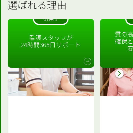
選ばれる理由
理由 1
質の
看護スタッフが
確保
24時間365日サポート