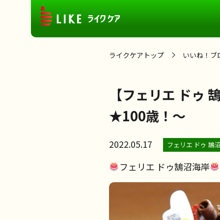
ライクケアトップ
いいね！ブ
【フェリエ ドゥ
★100歳！～
2022.05.17
フェリエ ドゥ 鵠
フェリエ ドゥ鵠沼海岸