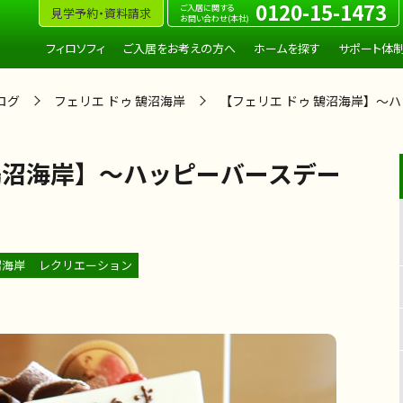
0120-15-1473
ご入居に関する
見学予約・資料請求
お問い合わせ(本社)
フィロソフィ
ご入居をお考えの方へ
ホームを探す
サポート体
ログ
フェリエ ドゥ 鵠沼海岸
【フェリエ ドゥ 鵠沼海岸】～ハ
 鵠沼海岸】～ハッピーバースデー
沼海岸
レクリエーション