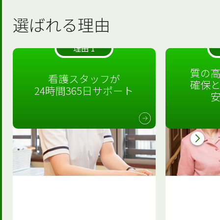
選ばれる理由
理由 1
質の
看護スタッフが
確保
24時間365日サポート