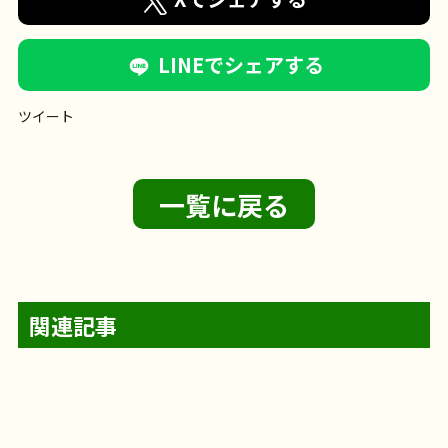
LINEでシェアする
ツイート
一覧に戻る
関連記事
【フェリエ ドゥ 鵠沼海岸】～筆に込め
フェリエ ドゥ 鵠沼海岸
筆に込める、夏。
【サンライズ・ヴィラ海老名】～おさん
サンライズ・ヴィラ海老名
お天気のいい日は、
2026年8月9日
【フェリエ ドゥ 高座渋谷】～大人気の園
る、夏～
「夏」をテーマに、 みなさま思い思いの言葉を筆に
フェリエ ドゥ 高座渋谷
フェリエ ドゥ 高座渋谷
2026年8月7日
【フェリエ ドゥ 横浜鴨居】〜輪投げレク
ぽいってきまーす♪～
近くの公園までおさんぽタイム
この日は、ご家族
フェリエ ドゥ 横浜鴨居
@likecare1999 輪投げ
2026年8月6日
フェリエ ドゥ 鵠沼海岸
リハビリ
【サンライズ・ヴィラ藤沢羽鳥】～オカ
込めました。 背筋をすっと伸ばして、 筆を持つ手に