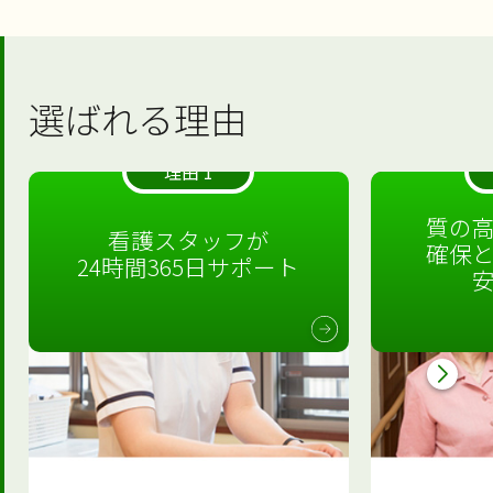
選ばれる理由
理由 1
質の
看護スタッフが
確保
24時間365日サポート