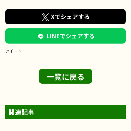
Xでシェアする
LINEでシェアする
ツイート
一覧に戻る
関連記事
【フェリエ ドゥ 横浜鴨居】〜輪投げレク