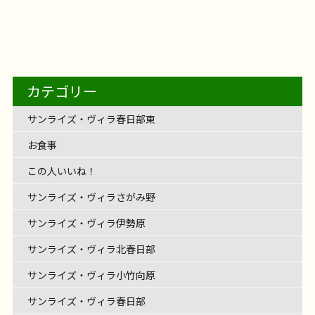
フェリエ ドゥ 横浜鴨居
@likecare1999 輪投げ
【サンライズ・ヴィラ藤沢羽鳥】～オカ
サンライズ・ヴィラ藤沢羽鳥
サンライズ・ヴィ
2026年8月5日
【フェリエ ドゥ 高座渋谷】～ひまわり、
とパン販売
～
レクを開催
1階に集合です
準備体操をしっかり
フェリエ ドゥ 高座渋谷
フェリエ ドゥ 高座渋谷
【サンライズ・ヴィラ藤沢湘南台】～毎
リナ演奏会～
ラ藤沢羽鳥のオカリナ演奏会
やさしく、あたたか
サンライズ・ヴィラ藤沢羽鳥
ライクケア便り
サンライズ・ヴィラ藤沢湘南台
4階建てのサン
2026年8月4日
お食事
フェリエ ドゥ 横浜鴨居
リハビリ
【フェリエドゥ高座渋谷】～コメダ珈琲
満開～
輪投げレクを始めまーす
5投500点を目指しま
のエントランスを入ると… そこにはひまわり畑
フェリエ ドゥ高座渋谷
わいわい市でお買い物
2026年8月2日
【フェリエ ドゥ 横浜鴨居】〜答えが出る
レクリエーション
介護士の仕事
く、どこか懐かしい、 そんなオカリナの音に、みな
日を、ご自分のペースで～
レクリエーション
介護士の仕事
ライズ・ヴィラ藤沢湘南台。 今回は、その最上階4F
フェリエ ドゥ 横浜鴨居
@likecare1999 ホワイ
すよ！
2026年7月30日
100点ゲット〜
お昼ご飯は唐揚げでした
フェリエ ドゥ 高座渋谷
レクリエーション
【サンライズ・ヴィラさがみ野】～
（？）が！ 入居者様と一緒にフェルトで作ったひま
へお邪魔しました～
を楽しんだあとは・・・ コメダ珈琲さんへお邪魔さ
♬サンライズ・ヴィラさがみ野♬ 音楽あふれるサン
さま癒しの時間を過ごされました。 演奏に合わせ
サンライズ・ヴィラ藤沢湘南台
ライクケア便り
【フェリエ ドゥ 高座渋谷】～JAさがみ わ
フロアのご紹介です
まで頑張るクイズ
フロアの中央には明るいリビ
～
介護士の仕事
トボードレクを行いました
伸ばす棒（ー）が付く
[…]
お食事
フェリエ ドゥ 横浜鴨居
リハビリ
フェリエドゥ高座渋谷
フェリエドゥ高座渋谷か
わりが満開です
とてもやさしく、あたたかいひま
お食事
フェリエ ドゥ 高座渋谷
レクリエーション
【サンライズ・ヴィラ藤沢六会】～六会
せていただきました
OKINAWA TIME♪～
たくさんのメニュー表をみる
リハビリ
レクリエーション
介護士の仕事
ライズ・ヴィラさがみ野。 今回はご入居者様のご縁
て、みなさまの歌声も響きながら […]
サンライズ・ヴィラさがみ野
レクリエーション
サンライズ・ヴィラ藤沢六会
住宅型有料老人ホ
ング！ 毎日のコーヒータイムはリビングの大きな窓
2026年7月27日
【サンライズ・ヴィラ森の里】～夏野
レクリエーション
介護士の仕事
言葉！
いわい市藤沢店へ行ってきた！～
カタカナの言葉を言えばなんとかなりそう
カテゴリー
介護士の仕事
ら車で約20分
JAさがみ わいわい市 藤沢店に行っ
わりがフェリエ ドゥ 高座 […]
サンライズ・ヴィラ森の里
夏野菜、豊作です！
だけでワクワク！ シロノワール、魅力的
2026年7月24日
みなさま
で三味線演奏会が開催されました
デイの作品展～
沖縄なまりの
ーム サンライズ・ヴィラ藤沢六会には、 デイサービ
の外を眺めながら、とっても […]
2026年7月23日
インド料理の辛いやつは？
色々ヒント出しち
フェリエ ドゥ 高座渋谷
リハビリ
てきました！ 季節のお花や新鮮な野菜がたくさん！
菜、豊作です
～
毎日暑い日が続いて、夏本番。 サンライズ・ヴィラ
各々お好みのメニューを注文 […]
話し方があたたかい先生から、 貴重な沖縄の歴史も
サンライズ・ヴィラ藤沢六会
リハビリ
スが併設されています。 六会デイでは、毎日いろい
サンライズ・ヴィラ春日部東
レクリエーション
ゃいま […]
旬をいっぱい感じて、心も体もリフレッシュ
甘く
サンライズ・ヴィラ森の里
リハビリ
森の里の自慢の家庭菜園では、夏野菜がたっくさん
レクリエーション
介護士の仕事
伺いながら。 三味線の音色に […]
ろな取り組みをされていますが、今回はその中でみ
レクリエーション
ておいしそうな桃をゲ […]
できました！ 太陽の恵みを受けて、 真っ赤なミニト
お食事
なさまがコツコツこつこつ […]
マト
枝豆、ナス！ おい […]
この人いいね！
サンライズ・ヴィラさがみ野
サンライズ・ヴィラ伊勢原
サンライズ・ヴィラ北春日部
サンライズ・ヴィラ小竹向原
サンライズ・ヴィラ春日部