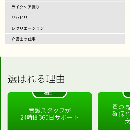
ライクケア便り
リハビリ
レクリエーション
介護士の仕事
選ばれる理由
理由 1
質の
看護スタッフが
確保
24時間365日サポート