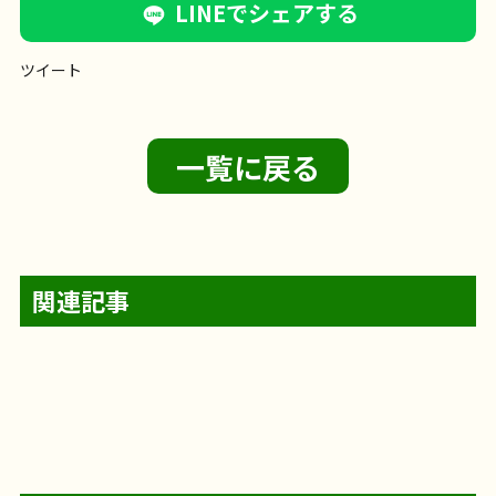
LINEでシェアする
ツイート
一覧に戻る
関連記事
【フェリエ ドゥ 横浜鴨居】〜輪投げレク
フェリエ ドゥ 横浜鴨居
@likecare1999 輪投げ
【サンライズ・ヴィラ藤沢羽鳥】～オカ
サンライズ・ヴィラ藤沢羽鳥
サンライズ・ヴィ
2026年8月5日
【フェリエ ドゥ 高座渋谷】～ひまわり、
とパン販売
～
レクを開催
1階に集合です
準備体操をしっかり
フェリエ ドゥ 高座渋谷
フェリエ ドゥ 高座渋谷
【サンライズ・ヴィラ藤沢湘南台】～毎
リナ演奏会～
ラ藤沢羽鳥のオカリナ演奏会
やさしく、あたたか
サンライズ・ヴィラ藤沢羽鳥
ライクケア便り
サンライズ・ヴィラ藤沢湘南台
4階建てのサン
2026年8月4日
お食事
フェリエ ドゥ 横浜鴨居
リハビリ
【フェリエドゥ高座渋谷】～コメダ珈琲
満開～
輪投げレクを始めまーす
5投500点を目指しま
のエントランスを入ると… そこにはひまわり畑
フェリエ ドゥ高座渋谷
わいわい市でお買い物
2026年8月2日
【フェリエ ドゥ 横浜鴨居】〜答えが出る
レクリエーション
介護士の仕事
く、どこか懐かしい、 そんなオカリナの音に、みな
日を、ご自分のペースで～
レクリエーション
介護士の仕事
ライズ・ヴィラ藤沢湘南台。 今回は、その最上階4F
フェリエ ドゥ 横浜鴨居
@likecare1999 ホワイ
すよ！
2026年7月30日
100点ゲット〜
お昼ご飯は唐揚げでした
フェリエ ドゥ 高座渋谷
レクリエーション
【サンライズ・ヴィラさがみ野】～
（？）が！ 入居者様と一緒にフェルトで作ったひま
へお邪魔しました～
を楽しんだあとは・・・ コメダ珈琲さんへお邪魔さ
♬サンライズ・ヴィラさがみ野♬ 音楽あふれるサン
さま癒しの時間を過ごされました。 演奏に合わせ
サンライズ・ヴィラ藤沢湘南台
ライクケア便り
【フェリエ ドゥ 高座渋谷】～JAさがみ わ
フロアのご紹介です
まで頑張るクイズ
フロアの中央には明るいリビ
～
介護士の仕事
トボードレクを行いました
伸ばす棒（ー）が付く
[…]
お食事
フェリエ ドゥ 横浜鴨居
リハビリ
フェリエドゥ高座渋谷
フェリエドゥ高座渋谷か
わりが満開です
とてもやさしく、あたたかいひま
お食事
フェリエ ドゥ 高座渋谷
レクリエーション