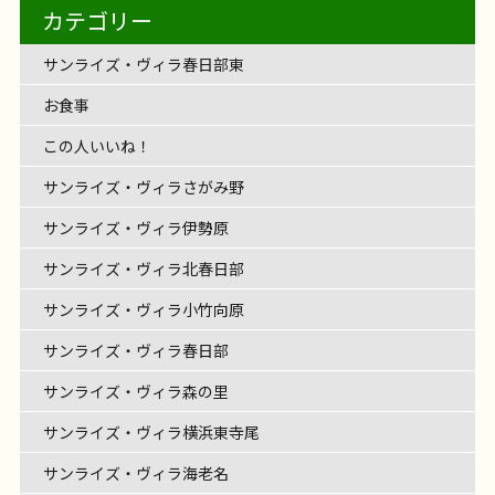
【サンライズ・ヴィラ藤沢六会】～六会
せていただきました
OKINAWA TIME♪～
たくさんのメニュー表をみる
リハビリ
レクリエーション
介護士の仕事
ライズ・ヴィラさがみ野。 今回はご入居者様のご縁
て、みなさまの歌声も響きながら […]
サンライズ・ヴィラさがみ野
レクリエーション
サンライズ・ヴィラ藤沢六会
住宅型有料老人ホ
ング！ 毎日のコーヒータイムはリビングの大きな窓
2026年7月27日
【サンライズ・ヴィラ森の里】～夏野
レクリエーション
介護士の仕事
言葉！
いわい市藤沢店へ行ってきた！～
カタカナの言葉を言えばなんとかなりそう
カテゴリー
介護士の仕事
ら車で約20分
JAさがみ わいわい市 藤沢店に行っ
わりがフェリエ ドゥ 高座 […]
サンライズ・ヴィラ森の里
夏野菜、豊作です！
だけでワクワク！ シロノワール、魅力的
2026年7月24日
みなさま
で三味線演奏会が開催されました
デイの作品展～
沖縄なまりの
ーム サンライズ・ヴィラ藤沢六会には、 デイサービ
の外を眺めながら、とっても […]
2026年7月23日
インド料理の辛いやつは？
色々ヒント出しち
フェリエ ドゥ 高座渋谷
リハビリ
てきました！ 季節のお花や新鮮な野菜がたくさん！
菜、豊作です
～
毎日暑い日が続いて、夏本番。 サンライズ・ヴィラ
各々お好みのメニューを注文 […]
話し方があたたかい先生から、 貴重な沖縄の歴史も
サンライズ・ヴィラ藤沢六会
リハビリ
スが併設されています。 六会デイでは、毎日いろい
サンライズ・ヴィラ春日部東
レクリエーション
ゃいま […]
旬をいっぱい感じて、心も体もリフレッシュ
甘く
サンライズ・ヴィラ森の里
リハビリ
森の里の自慢の家庭菜園では、夏野菜がたっくさん
レクリエーション
介護士の仕事
伺いながら。 三味線の音色に […]
ろな取り組みをされていますが、今回はその中でみ
レクリエーション
ておいしそうな桃をゲ […]
できました！ 太陽の恵みを受けて、 真っ赤なミニト
お食事
なさまがコツコツこつこつ […]
マト
枝豆、ナス！ おい […]
この人いいね！
サンライズ・ヴィラさがみ野
サンライズ・ヴィラ伊勢原
サンライズ・ヴィラ北春日部
サンライズ・ヴィラ小竹向原
サンライズ・ヴィラ春日部
サンライズ・ヴィラ森の里
サンライズ・ヴィラ横浜東寺尾
サンライズ・ヴィラ海老名