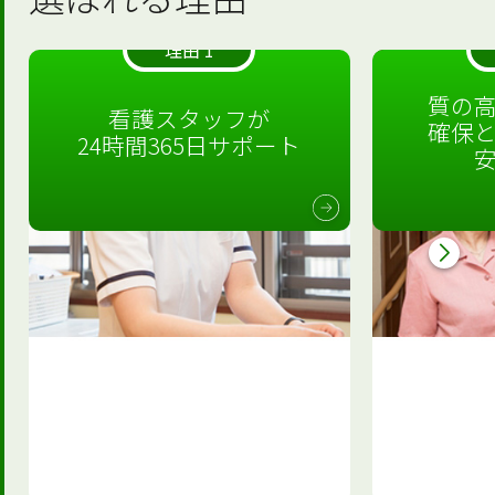
理由 1
質の
看護スタッフが
確保
24時間365日サポート