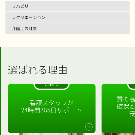
リハビリ
レクリエーション
介護士の仕事
選ばれる理由
理由 1
質の
看護スタッフが
確保
24時間365日サポート