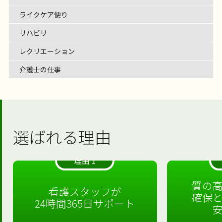
ライクケア便り
リハビリ
レクリエーション
介護士の仕事
選ばれる理由
理由 1
質の
看護スタッフが
確保
24時間365日サポート