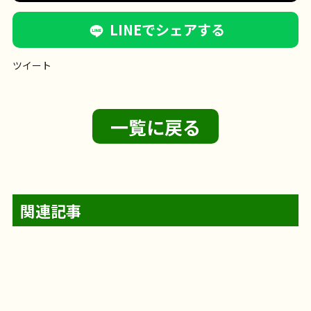
LINEでシェアする
ツイート
一覧に戻る
関連記事
【フェリエ ドゥ 横浜鴨居】〜輪投げレク
フェリエ ドゥ 横浜鴨居
@likecare1999 輪投げ
【サンライズ・ヴィラ藤沢羽鳥】～オカ
サンライズ・ヴィラ藤沢羽鳥
サンライズ・ヴィ
2026年8月5日
【フェリエ ドゥ 高座渋谷】～ひまわり、
とパン販売
～
レクを開催
1階に集合です
準備体操をしっかり
フェリエ ドゥ 高座渋谷
フェリエ ドゥ 高座渋谷
【サンライズ・ヴィラ藤沢湘南台】～毎
リナ演奏会～
ラ藤沢羽鳥のオカリナ演奏会
やさしく、あたたか
サンライズ・ヴィラ藤沢羽鳥
ライクケア便り
サンライズ・ヴィラ藤沢湘南台
4階建てのサン
2026年8月4日
お食事
フェリエ ドゥ 横浜鴨居
リハビリ
【フェリエドゥ高座渋谷】～コメダ珈琲
満開～
輪投げレクを始めまーす
5投500点を目指しま
のエントランスを入ると… そこにはひまわり畑
フェリエ ドゥ高座渋谷
わいわい市でお買い物
2026年8月2日
【フェリエ ドゥ 横浜鴨居】〜答えが出る
レクリエーション
介護士の仕事
く、どこか懐かしい、 そんなオカリナの音に、みな
日を、ご自分のペースで～
レクリエーション
介護士の仕事
ライズ・ヴィラ藤沢湘南台。 今回は、その最上階4F
フェリエ ドゥ 横浜鴨居
@likecare1999 ホワイ
すよ！
2026年7月30日
100点ゲット〜
お昼ご飯は唐揚げでした
フェリエ ドゥ 高座渋谷
レクリエーション