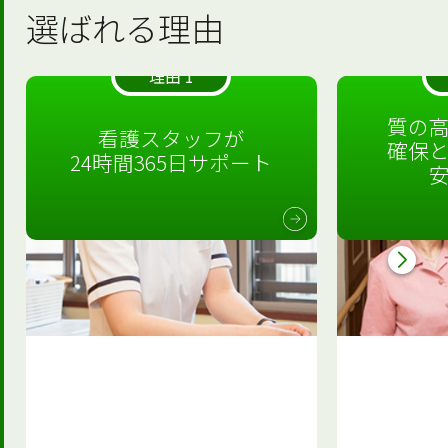
選ばれる理由
理由 1
質の
看護スタッフが
確保
24時間365日サポート