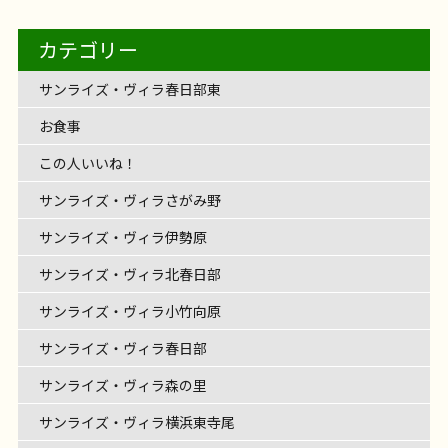
【サンライズ・ヴィラさがみ野】～
（？）が！ 入居者様と一緒にフェルトで作ったひま
へお邪魔しました～
を楽しんだあとは・・・ コメダ珈琲さんへお邪魔さ
♬サンライズ・ヴィラさがみ野♬ 音楽あふれるサン
さま癒しの時間を過ごされました。 演奏に合わせ
サンライズ・ヴィラ藤沢湘南台
ライクケア便り
【フェリエ ドゥ 高座渋谷】～JAさがみ わ
フロアのご紹介です
まで頑張るクイズ
フロアの中央には明るいリビ
～
介護士の仕事
トボードレクを行いました
伸ばす棒（ー）が付く
[…]
お食事
フェリエ ドゥ 横浜鴨居
リハビリ
フェリエドゥ高座渋谷
フェリエドゥ高座渋谷か
わりが満開です
とてもやさしく、あたたかいひま
お食事
フェリエ ドゥ 高座渋谷
レクリエーション
【サンライズ・ヴィラ藤沢六会】～六会
せていただきました
OKINAWA TIME♪～
たくさんのメニュー表をみる
リハビリ
レクリエーション
介護士の仕事
ライズ・ヴィラさがみ野。 今回はご入居者様のご縁
て、みなさまの歌声も響きながら […]
サンライズ・ヴィラさがみ野
レクリエーション
サンライズ・ヴィラ藤沢六会
住宅型有料老人ホ
ング！ 毎日のコーヒータイムはリビングの大きな窓
2026年7月27日
【サンライズ・ヴィラ森の里】～夏野
レクリエーション
介護士の仕事
言葉！
いわい市藤沢店へ行ってきた！～
カタカナの言葉を言えばなんとかなりそう
カテゴリー
介護士の仕事
ら車で約20分
JAさがみ わいわい市 藤沢店に行っ
わりがフェリエ ドゥ 高座 […]
サンライズ・ヴィラ森の里
夏野菜、豊作です！
だけでワクワク！ シロノワール、魅力的
2026年7月24日
みなさま
で三味線演奏会が開催されました
デイの作品展～
沖縄なまりの
ーム サンライズ・ヴィラ藤沢六会には、 デイサービ
の外を眺めながら、とっても […]
2026年7月23日
インド料理の辛いやつは？
色々ヒント出しち
フェリエ ドゥ 高座渋谷
リハビリ
てきました！ 季節のお花や新鮮な野菜がたくさん！
菜、豊作です
～
毎日暑い日が続いて、夏本番。 サンライズ・ヴィラ
各々お好みのメニューを注文 […]
話し方があたたかい先生から、 貴重な沖縄の歴史も
サンライズ・ヴィラ藤沢六会
リハビリ
スが併設されています。 六会デイでは、毎日いろい
サンライズ・ヴィラ春日部東
レクリエーション
ゃいま […]
旬をいっぱい感じて、心も体もリフレッシュ
甘く
サンライズ・ヴィラ森の里
リハビリ
森の里の自慢の家庭菜園では、夏野菜がたっくさん
レクリエーション
介護士の仕事
伺いながら。 三味線の音色に […]
ろな取り組みをされていますが、今回はその中でみ
レクリエーション
ておいしそうな桃をゲ […]
できました！ 太陽の恵みを受けて、 真っ赤なミニト
お食事
なさまがコツコツこつこつ […]
マト
枝豆、ナス！ おい […]
この人いいね！
サンライズ・ヴィラさがみ野
サンライズ・ヴィラ伊勢原
サンライズ・ヴィラ北春日部
サンライズ・ヴィラ小竹向原
サンライズ・ヴィラ春日部
サンライズ・ヴィラ森の里
サンライズ・ヴィラ横浜東寺尾