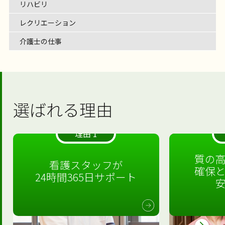
リハビリ
レクリエーション
介護士の仕事
選ばれる理由
理由 1
質の
看護スタッフが
確保
24時間365日サポート