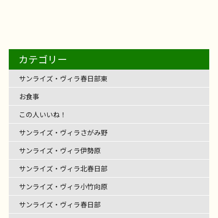
【サンライズ・ヴィラ藤沢羽鳥】～オカ
サンライズ・ヴィラ藤沢羽鳥
サンライズ・ヴィ
2026年8月5日
【フェリエ ドゥ 高座渋谷】～ひまわり、
とパン販売
～
レクを開催
1階に集合です
準備体操をしっかり
フェリエ ドゥ 高座渋谷
フェリエ ドゥ 高座渋谷
【サンライズ・ヴィラ藤沢湘南台】～毎
リナ演奏会～
ラ藤沢羽鳥のオカリナ演奏会
やさしく、あたたか
サンライズ・ヴィラ藤沢羽鳥
ライクケア便り
サンライズ・ヴィラ藤沢湘南台
4階建てのサン
2026年8月4日
お食事
フェリエ ドゥ 横浜鴨居
リハビリ
【フェリエドゥ高座渋谷】～コメダ珈琲
満開～
輪投げレクを始めまーす
5投500点を目指しま
のエントランスを入ると… そこにはひまわり畑
フェリエ ドゥ高座渋谷
わいわい市でお買い物
2026年8月2日
【フェリエ ドゥ 横浜鴨居】〜答えが出る
レクリエーション
介護士の仕事
く、どこか懐かしい、 そんなオカリナの音に、みな
日を、ご自分のペースで～
レクリエーション
介護士の仕事
ライズ・ヴィラ藤沢湘南台。 今回は、その最上階4F
フェリエ ドゥ 横浜鴨居
@likecare1999 ホワイ
すよ！
2026年7月30日
100点ゲット〜
お昼ご飯は唐揚げでした
フェリエ ドゥ 高座渋谷
レクリエーション
【サンライズ・ヴィラさがみ野】～
（？）が！ 入居者様と一緒にフェルトで作ったひま
へお邪魔しました～
を楽しんだあとは・・・ コメダ珈琲さんへお邪魔さ
♬サンライズ・ヴィラさがみ野♬ 音楽あふれるサン
さま癒しの時間を過ごされました。 演奏に合わせ
サンライズ・ヴィラ藤沢湘南台
ライクケア便り
【フェリエ ドゥ 高座渋谷】～JAさがみ わ
フロアのご紹介です
まで頑張るクイズ
フロアの中央には明るいリビ
～
介護士の仕事
トボードレクを行いました
伸ばす棒（ー）が付く
[…]
お食事
フェリエ ドゥ 横浜鴨居
リハビリ
フェリエドゥ高座渋谷
フェリエドゥ高座渋谷か
わりが満開です
とてもやさしく、あたたかいひま
お食事
フェリエ ドゥ 高座渋谷
レクリエーション
【サンライズ・ヴィラ藤沢六会】～六会
せていただきました
OKINAWA TIME♪～
たくさんのメニュー表をみる
リハビリ
レクリエーション
介護士の仕事
ライズ・ヴィラさがみ野。 今回はご入居者様のご縁
て、みなさまの歌声も響きながら […]
サンライズ・ヴィラさがみ野
レクリエーション
サンライズ・ヴィラ藤沢六会
住宅型有料老人ホ
ング！ 毎日のコーヒータイムはリビングの大きな窓
2026年7月27日
【サンライズ・ヴィラ森の里】～夏野
レクリエーション
介護士の仕事
言葉！
いわい市藤沢店へ行ってきた！～
カタカナの言葉を言えばなんとかなりそう
カテゴリー
介護士の仕事
ら車で約20分
JAさがみ わいわい市 藤沢店に行っ
わりがフェリエ ドゥ 高座 […]
サンライズ・ヴィラ森の里
夏野菜、豊作です！
だけでワクワク！ シロノワール、魅力的
2026年7月24日
みなさま
で三味線演奏会が開催されました
デイの作品展～
沖縄なまりの
ーム サンライズ・ヴィラ藤沢六会には、 デイサービ
の外を眺めながら、とっても […]
2026年7月23日
インド料理の辛いやつは？
色々ヒント出しち
フェリエ ドゥ 高座渋谷
リハビリ
てきました！ 季節のお花や新鮮な野菜がたくさん！
菜、豊作です
～
毎日暑い日が続いて、夏本番。 サンライズ・ヴィラ
各々お好みのメニューを注文 […]
話し方があたたかい先生から、 貴重な沖縄の歴史も
サンライズ・ヴィラ藤沢六会
リハビリ
スが併設されています。 六会デイでは、毎日いろい
サンライズ・ヴィラ春日部東
レクリエーション
ゃいま […]
旬をいっぱい感じて、心も体もリフレッシュ
甘く
サンライズ・ヴィラ森の里
リハビリ
森の里の自慢の家庭菜園では、夏野菜がたっくさん
レクリエーション
介護士の仕事
伺いながら。 三味線の音色に […]
ろな取り組みをされていますが、今回はその中でみ
レクリエーション
ておいしそうな桃をゲ […]
できました！ 太陽の恵みを受けて、 真っ赤なミニト
お食事
なさまがコツコツこつこつ […]
マト
枝豆、ナス！ おい […]
この人いいね！
サンライズ・ヴィラさがみ野
サンライズ・ヴィラ伊勢原
サンライズ・ヴィラ北春日部
サンライズ・ヴィラ小竹向原
サンライズ・ヴィラ春日部