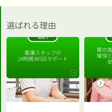
選ばれる理由
理由 1
質の
看護スタッフが
確保
24時間365日サポート