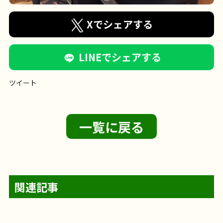
Xでシェアする
LINEでシェアする
ツイート
一覧に戻る
関連記事
【フェリエ ドゥ 横浜鴨居】〜輪投げレク
フェリエ ドゥ 横浜鴨居
@likecare1999 輪投げ