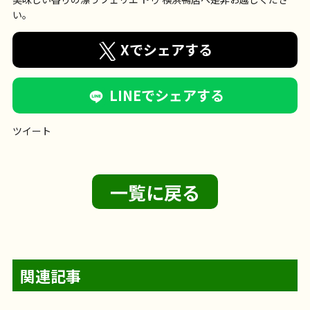
い。
Xでシェアする
LINEでシェアする
ツイート
一覧に戻る
関連記事