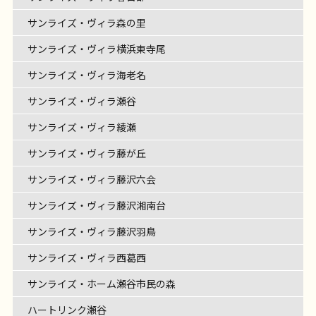
サンライズ・ヴィラ森の里
サンライズ・ヴィラ横浜東寺尾
サンライズ・ヴィラ海老名
サンライズ・ヴィラ瀬谷
サンライズ・ヴィラ綾瀬
サンライズ・ヴィラ藤が丘
サンライズ・ヴィラ藤沢六会
サンライズ・ヴィラ藤沢湘南台
サンライズ・ヴィラ藤沢羽鳥
サンライズ・ヴィラ西葛西
サンライズ・ホーム瀬谷市民の森
ハートリンク瀬谷