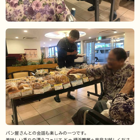
パン屋さんとの会話も楽しみの一つです。
美味しい香りの漂うフェリエ ドゥ 横浜鴨居へ是非お越しくださ