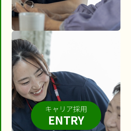
キャリア採用
ENTRY