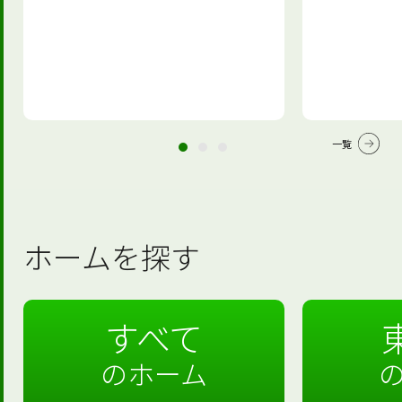
一覧
ホームを探す
すべて
のホーム