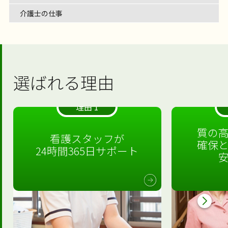
介護士の仕事
選ばれる理由
理由 1
質の
看護スタッフが
確保
24時間365日サポート