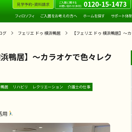
0120-15-1473
ご入居に関する
見学予約・資料請求
お問い合わせ(本社)
フィロソフィ
ご入居をお考えの方へ
ホームを探す
サポート体
ログ
フェリエ ドゥ 横浜鴨居
【フェリエ ドゥ 横浜鴨居】～
 横浜鴨居】～カラオケで色々レク
浜鴨居
リハビリ
レクリエーション
介護士の仕事
活用