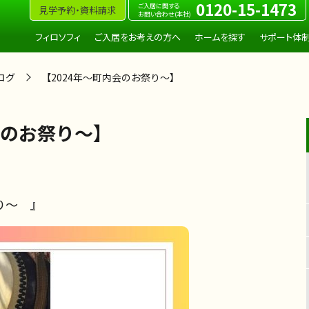
0120-15-1473
ご入居に関する
見学予約・資料請求
お問い合わせ(本社)
フィロソフィ
ご入居をお考えの方へ
ホームを探す
サポート体
ログ
【2024年～町内会のお祭り～】
会のお祭り～】
り～ 』