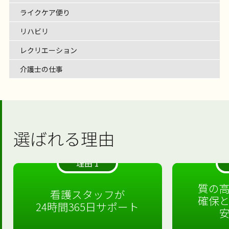
ライクケア便り
リハビリ
レクリエーション
介護士の仕事
選ばれる理由
理由 1
質の
看護スタッフが
確保
24時間365日サポート