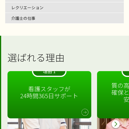
レクリエーション
介護士の仕事
選ばれる理由
理由 1
質の
看護スタッフが
確保
24時間365日サポート