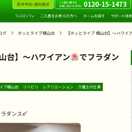
0120-15-1473
ご入居に関する
見学予約・資料請求
お問い合わせ(本社)
フィロソフィ
ご入居をお考えの方へ
ホームを探す
サポート体
ログ
ホッとライブ横山台
【ホッとライブ 横山台】～ハワイ
横山台】～ハワイアン
でフラダン
イブ横山台
リハビリ
レクリエーション
介護士の仕事
フラダンス