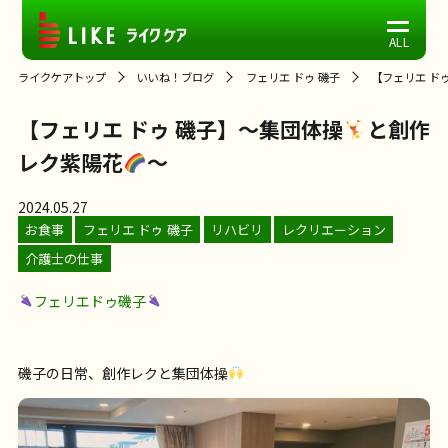
ライクケアトップ
いいね！ブログ
フェリエ ドゥ 磯子
【フェリエ ド
【フェリエ ドゥ 磯子】～集団体操
と創作
レク紫陽花
～
2024.05.27
お食事
フェリエ ドゥ 磯子
リハビリ
レクリエーション
介護士の仕事
フェリエドゥ磯子
磯子の日常、創作レクと集団体操