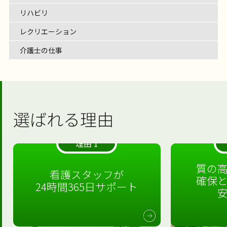
リハビリ
レクリエーション
介護士の仕事
選ばれる理由
理由 1
質の
看護スタッフが
確保
24時間365日サポート