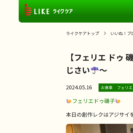
ライクケアトップ
いいね！ブ
【フェリエ ドゥ 
じさい
～
2024.05.16
お食事
フェリエ
フェリエドゥ磯子
本日の創作レクはアジサイ