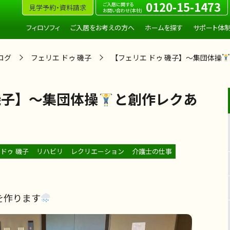
0120-15-1473
ご入居に関する
見学予約・資料請求
お問い合わせ(本社)
フィロソフィ
ご入居をお考えの方へ
ホームを探す
サポート体
ログ
フェリエ ドゥ 磯子
【フェリエ ドゥ 磯子】～集団体操
磯子】～集団体操
と創作レクあ
 ドゥ 磯子
リハビリ
レクリエーション
介護士の仕事
を作ります