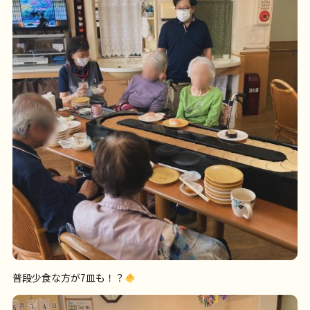
普段少食な方が7皿も！？