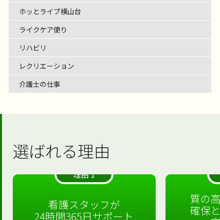
ホッとライブ横山台
ライクケア便り
リハビリ
レクリエーション
介護士の仕事
選ばれる理由
理由 1
質の
看護スタッフが
確保
24時間365日サポート