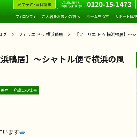
0120-15-1473
ご入居に関する
見学予約・資料請求
お問い合わせ(本社)
フィロソフィ
ご入居をお考えの方へ
ホームを探す
サポート体
ログ
フェリエ ドゥ 横浜鴨居
【フェリエ ドゥ 横浜鴨居】～
 横浜鴨居】～シャトル便で横浜の風
浜鴨居
介護士の仕事
ています