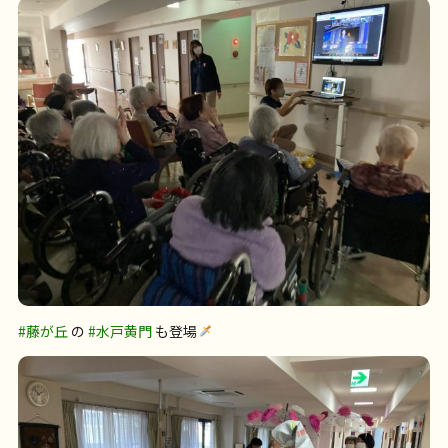
#藤が丘
の
#水戸黄門
も登場