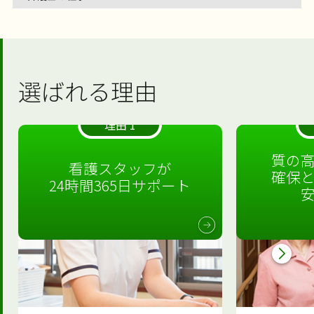
選ばれる理由
理由 1
質の
看護スタッフが
確保
24時間365日サポート