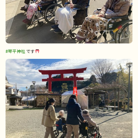
#琴平神社
です