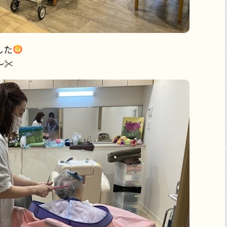
した
✂︎