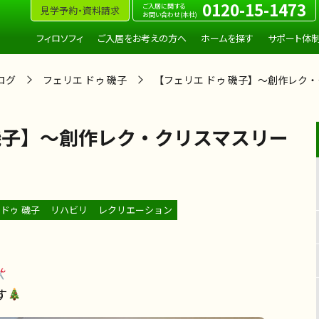
0120-15-1473
ご入居に関する
見学予約・資料請求
お問い合わせ(本社)
フィロソフィ
ご入居をお考えの方へ
ホームを探す
サポート体
ログ
フェリエ ドゥ 磯子
【フェリエ ドゥ 磯子】～創作レク
 磯子】～創作レク・クリスマスリー
 ドゥ 磯子
リハビリ
レクリエーション
す