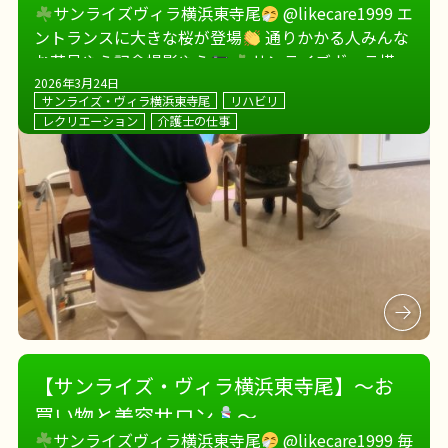
サンライズヴィラ横浜東寺尾
@likecare1999 エ
ントランスに大きな桜が登場
通りかかる人みんな
お花見やら記念撮影やら
サンライズヴィラ横浜
東寺尾
理美容の方に撮ってもらったり
日本人
2026年3月24日
サンライズ・ヴィラ横浜東寺尾
リハビリ
には桜です […]
レクリエーション
介護士の仕事
【サンライズ・ヴィラ横浜東寺尾】～お
買い物と美容サロン
～
サンライズヴィラ横浜東寺尾
@likecare1999 毎