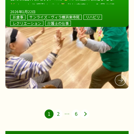
しっかり運動します
参加率高し、入居者様の
元気の秘訣です
お昼は鶏団子の甘酢あんかけ
P
2026年1月22日
お食事
サンライズ・ヴィラ横浜東寺尾
リハビリ
[…]
レクリエーション
介護士の仕事
1
2
…
6