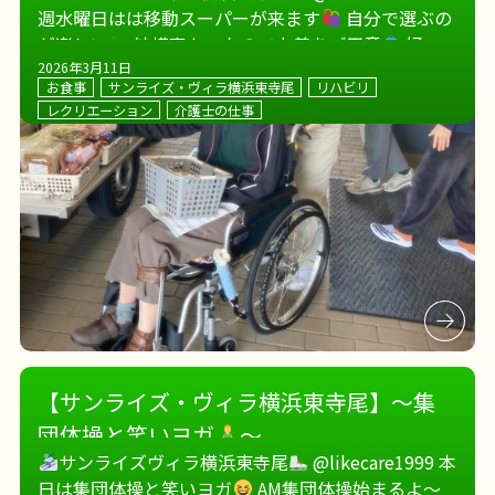
週水曜日はは移動スーパーが来ます
自分で選ぶの
が楽しい
結構寒かったので上着をご用意
好物
が見つかりましたか？
お昼は筍ご飯でした
2026年3月11日
お食事
サンライズ・ヴィラ横浜東寺尾
リハビリ
サンライ […]
レクリエーション
介護士の仕事
【サンライズ・ヴィラ横浜東寺尾】～集
団体操と笑いヨガ
～
サンライズヴィラ横浜東寺尾
@likecare1999 本
日は集団体操と笑いヨガ
AM集団体操始まるよ〜