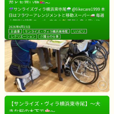
花とお買い物
～
サンライズヴィラ横浜東寺尾
@likecare1999 本
日はフラワーアレンジメントと移動スーパー
毎週
水曜日に移動スーパー来ます
天気も良く買い物日
和
ついでに施設の周りをお散歩
お昼は鶏の照
2026年4月15日
お食事
サンライズ・ヴィラ横浜東寺尾
リハビリ
り焼き […]
レクリエーション
介護士の仕事
【サンライズ・ヴィラ横浜東寺尾】～大
きな桜の木下で
～