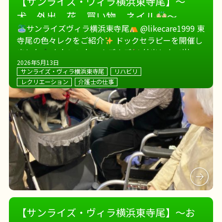
【サンライズ・ヴィラ横浜東寺尾】～
犬、外出、花、買い物、ネイル
～
サンライズヴィラ横浜東寺尾
@likecare1999 東
寺尾の色々レクをご紹介
ドックセラピーを開催し
ました
かわいいね〜ナデナデ
外出レクで岸根
公園へ
外気浴しながらお茶しました
サンラ
2026年5月13日
サンライズ・ヴィラ横浜東寺尾
リハビリ
イズヴィ […]
レクリエーション
介護士の仕事
【サンライズ・ヴィラ横浜東寺尾】～お