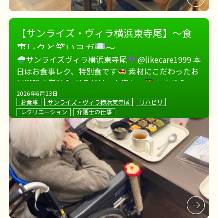
【サンライズ・ヴィラ横浜東寺尾】～食
事レクと笑いヨガ
～
サンライズヴィラ横浜東寺尾
@likecare1999 本
日はお食事レク、特別食です
素材にこだわったお
昼御膳を堪能
見るだけでも楽しい
お肉柔らか
ーい
楽しい食事会となりました〜
サンライ
2026年6月23日
お食事
サンライズ・ヴィラ横浜東寺尾
リハビリ
ズヴィ […]
レクリエーション
介護士の仕事