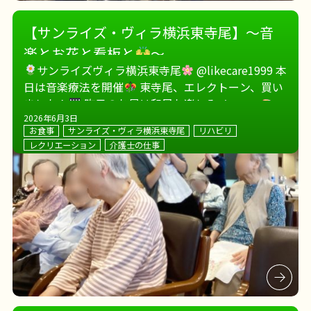
【サンライズ・ヴィラ横浜東寺尾】～音
楽とお花と看板と
～
サンライズヴィラ横浜東寺尾
@likecare1999 本
日は音楽療法を開催
東寺尾、エレクトーン、買い
ました！
昨日のお昼は和風お楽しみメニュー
エントランスのお花は胡蝶蘭を中心に
施設長が何
2026年6月3日
お食事
サンライズ・ヴィラ横浜東寺尾
リハビリ
か作ってます… […]
レクリエーション
介護士の仕事