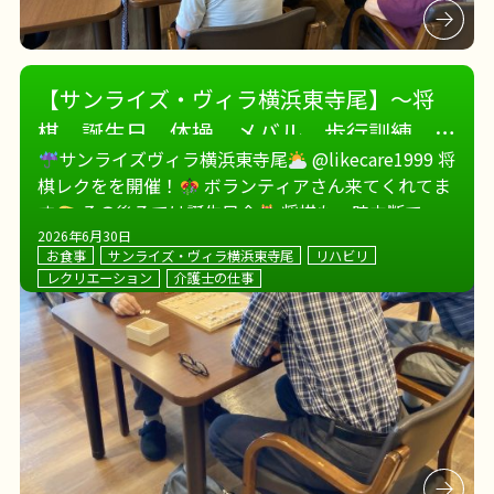
【サンライズ・ヴィラ横浜東寺尾】～将
棋、誕生日、体操、メバル、歩行訓練、
サンライズヴィラ横浜東寺尾
@likecare1999 将
研修、外気浴
～
棋レクをを開催！
ボランティアさん来てくれてま
す
その後ろでは誕生日会
将棋も一時中断で拍
手
外部マッサージ師さんによる集団体操
サ
2026年6月30日
お食事
サンライズ・ヴィラ横浜東寺尾
リハビリ
ンライズヴィラ […]
レクリエーション
介護士の仕事