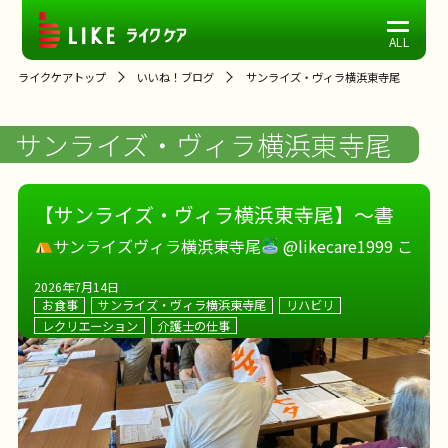
ライクケアトップ
いいね！ブログ
サンライズ・ヴィラ横浜東寺尾
サンライズ・ヴィラ横浜東寺尾
【サンライズ・ヴィラ横浜東寺尾】～書
道レクと集団体操
～
サンライズヴィラ横浜東寺尾
@likecare1999 こ
の日は書道を行いました
まずは準備運動から
2026年7月14日
指の運動は特に念入りに
書道始めますよ〜
テ
お食事
サンライズ・ヴィラ横浜東寺尾
リハビリ
ーマは七夕
サンライズヴィラ横浜東寺尾 […]
レクリエーション
介護士の仕事