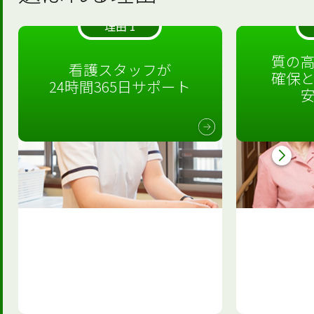
理由 1
質の
看護スタッフが
確保
24時間365日サポート