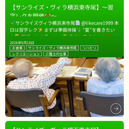
【サンライズ・ヴィラ横浜東寺尾】～習
字レクを開催
～
サンライズヴィラ横浜東寺尾
@likecare1999 本
日は習字レク
まずは準備体操
"夏"を書きたい
人
皆様、お上手です〜
名前も書きますよ
サンライズヴィラ横浜東寺尾
しっかりレク […]
2026年5月18日
お食事
サンライズ・ヴィラ横浜東寺尾
リハビリ
レクリエーション
介護士の仕事