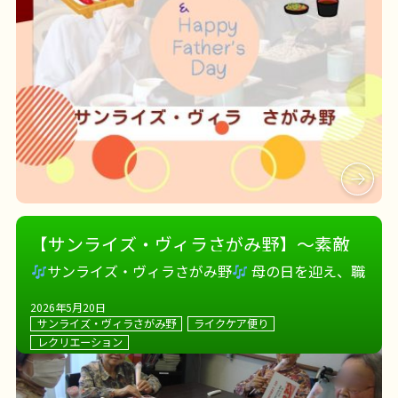
【サンライズ・ヴィラさがみ野】～素敵
な音色に寄せて♬～
サンライズ・ヴィラさがみ野
母の日を迎え、職
員みんなでお祝い
お花のプレゼント
施設長か
2026年5月20日
らギター演奏も
たくさんの笑顔
をいただきまし
サンライズ・ヴィラさがみ野
ライクケア便り
た
また、お誕生日を迎えた方へ個別に居室訪問し
レクリエーション
てお祝い
！ ご本人様にもご […]