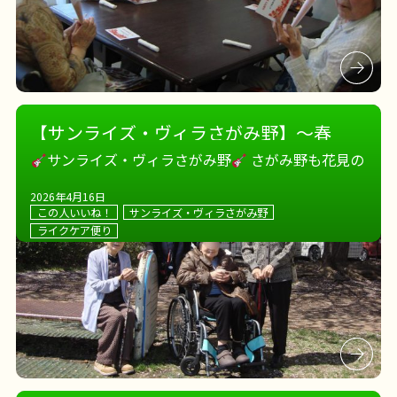
【サンライズ・ヴィラさがみ野】～春
だ！花見だ！満開だ～
～
サンライズ・ヴィラさがみ野
さがみ野も花見の
季節
さっそく花見に出かけます～
近くにお花
2026年4月16日
見スポットがたくさん！ 色んな場所でパシャリ！パ
この人いいね！
サンライズ・ヴィラさがみ野
シャリ
皆さんいい笑顔
地域のお祭りにも参加
ライクケア便り
施設長のギター演奏でお祭 […]