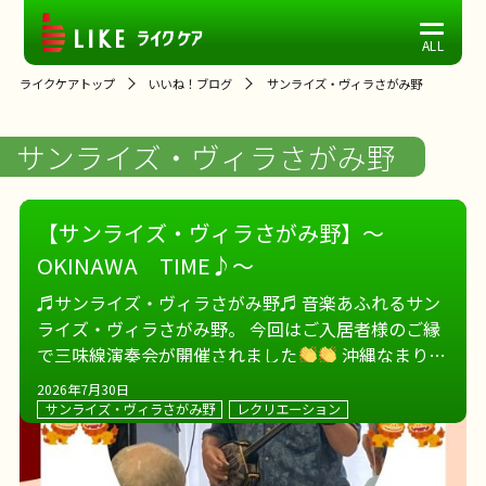
ライクケアトップ
いいね！ブログ
サンライズ・ヴィラさがみ野
サンライズ・ヴィラさがみ野
【サンライズ・ヴィラさがみ野】～
OKINAWA TIME♪～
♬サンライズ・ヴィラさがみ野♬ 音楽あふれるサン
ライズ・ヴィラさがみ野。 今回はご入居者様のご縁
で三味線演奏会が開催されました
沖縄なまりの
話し方があたたかい先生から、 貴重な沖縄の歴史も
2026年7月30日
伺いながら。 三味線の音色に […]
サンライズ・ヴィラさがみ野
レクリエーション