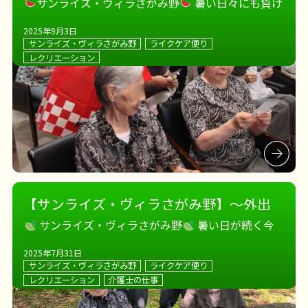
涼祭とスイカとオクラと。
～
サンライズ・ヴィラさがみ野
暑い日々にも負け
ない
！ 8月も様々なイベントで盛り上がりました
2025年9月3日
！！ 皆さんでスイカを食べたり。。
屋上の夏
サンライズ・ヴィラさがみ野
ライクケア便り
野菜たちの収穫をしたり。。
納涼祭で夏を感じた
レクリエーション
り。。
盛りだくさんの8月 […]
【サンライズ・ヴィラさがみ野】～外出
イベント実施中
～
サンライズ・ヴィラさがみ野
暑い日が続く今
日この頃ですが、それより少し前のお話。。。 駅前
2025年7月31日
の喧騒から離れ、自然を感じに外出
ホームからほ
サンライズ・ヴィラさがみ野
ライクケア便り
ど近い「泉の森」へお出かけです！！ 緑豊かなエリ
レクリエーション
介護士の仕事
アで心を癒されて、 昔ながら […]