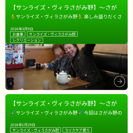
【サンライズ・ヴィラさがみ野】～さが
み野の日常 その②
～
サンライズ・ヴィラさがみ野
楽しみ盛りだくさ
んな さがみ野
そんな日常を今回もお届けします
2026年3月9日
職員と一緒にお買い物同行～ 買い物途中に見える
お食事
サンライズ・ヴィラさがみ野
お花の成長も日々の楽しみの一つです
外食イベン
レクリエーション
トも定期的に実施中です
[…]
【サンライズ・ヴィラさがみ野】～さが
み野の1月に迫る
～
サンライズ・ヴィラさがみ野
今回はさがみ野の
１月に迫ります
！ まずは併設のデイサービス
2026年1月29日
音楽に合わせて身体を動かしていきます
（壁には
サンライズ・ヴィラさがみ野
ライクケア便り