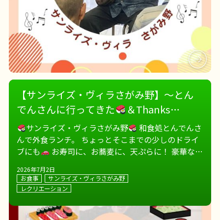
【サンライズ・ヴィラさがみ野】～とん
でんさんに行ってきた
＆Thanks
Father’ｓDAY
～
サンライズ・ヴィラさがみ野
和食処とんでんさ
んで外食ランチ。 ちょっとそこまでの少しのドライ
ブにも
お寿司に、お蕎麦に、天ぷらに！ 豪華な御
膳にも、みなさま笑顔が絶えません
いつも以上に
2026年7月2日
おしゃべりを楽しみ、 いつ […]
お食事
サンライズ・ヴィラさがみ野
レクリエーション