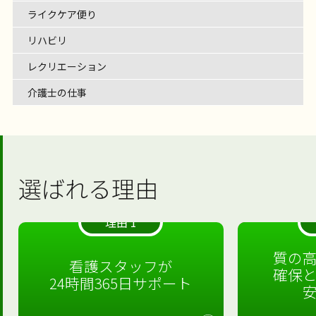
ライクケア便り
リハビリ
レクリエーション
介護士の仕事
選ばれる理由
理由 1
質の
看護スタッフが
確保
24時間365日サポート