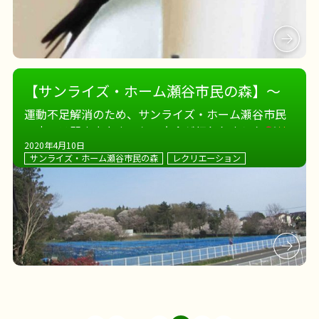
【サンライズ・ホーム瀬谷市民の森】～
運動不足解消！即席卓上ホッケー～
運動不足解消のため、サンライズ・ホーム瀬谷市民
の森では即席卓上ホッケー大会が行われました
2020年4月10日
手作り感満載のゲームです。 ピンポン玉を２つ使用
サンライズ・ホーム瀬谷市民の森
レクリエーション
して打ち返す、なんてことはないルールです。 でも
でも、想像以上に面白くて、大盛 […]