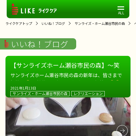
ライクケアトップ
いいね！ブログ
サンライズ・ホーム瀬谷市民の森
いいね！ブログ
【サンライズホーム瀬谷市民の森】～笑
う門には福来る～
サンライズホーム瀬谷市民の森の新年は、皆さまで
福笑い
個性的なお顔の仕上がりで、初笑い
2021年1月13日
今年もたくさん笑って、健康に過ごせますように。
サンライズ・ホーム瀬谷市民の森
レクリエーション