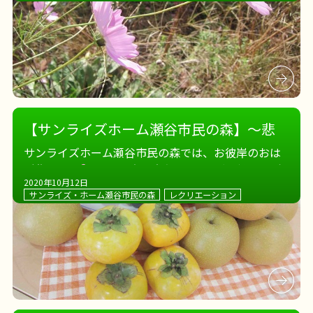
ーツの秋、の次は… もちろん食欲の秋
！ 手作りチ
ョコムースを味わいなが […]
【サンライズホーム瀬谷市民の森】～悲
願のおはぎ～
サンライズホーム瀬谷市民の森では、お彼岸のおは
ぎ作りです
高齢の方も安心して召し上がれる、全
2020年10月12日
がゆでおはぎ。 ご飯とあんこをラップでくるんとま
サンライズ・ホーム瀬谷市民の森
レクリエーション
とめて出来上がり
季節のフルーツとおはぎで秋を
満喫です