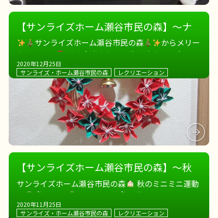
【サンライズホーム瀬谷市民の森】～ナ
マステ クリスマス～
サンライズホーム瀬谷市民の森
からメリー
クリスマス
サンタさんとトナカイさんのスタッフ
2020年12月25日
からハンドベル演奏のプレゼント
皆さまは手作り
サンライズ・ホーム瀬谷市民の森
レクリエーション
帽子をかぶって、クリスマス気分を満喫
甘〜いク
リスマスデザートも美味しくいた […]
【サンライズホーム瀬谷市民の森】～秋
のミニミニ運動会～
サンライズホーム瀬谷市民の森
秋のミニミニ運動
会
玉入れ
ボーリング
手作りで、あったか
2020年11月25日
い運動会。 皆さま思う存分体を動かしました。 スポ
サンライズ・ホーム瀬谷市民の森
レクリエーション