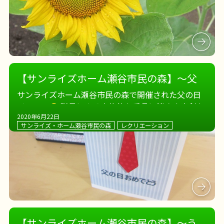
【サンライズホーム瀬谷市民の森】～父
の日は、釣りに手品～
サンライズホーム瀬谷市民の森で開催された父の日
イベント
職員による本格的な手品に皆さま真剣な
2020年6月22日
眼差し
魚釣りゲームも大盛り上がりです
おや
サンライズ・ホーム瀬谷市民の森
レクリエーション
つはコーヒーゼリー×アイスクリーム
いつもお
手伝いしてくださる男性 […]
【サンライズホーム瀬谷市民の森】～う