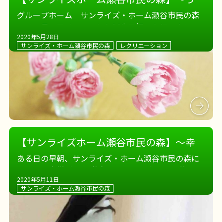
っとり+にっこり～
グループホーム サンライズ・ホーム瀬谷市民の森
では、母の日イベントとお誕生日祝いを行いまし
2020年5月28日
た。 ハンドマッサージで癒された後、ネイルを塗っ
サンライズ・ホーム瀬谷市民の森
レクリエーション
た手を見てうっとり
綺麗になった指先に大喜び
です。 当日体調がすぐれなかった方 […]
【サンライズホーム瀬谷市民の森】～幸
せの鳥、舞い込む〜
ある日の早朝、サンライズ・ホーム瀬谷市民の森に
思わぬお客様が…
換気をしようと玄関を開放して
2020年5月11日
いたら、ツバメがやってきました。 ホームの中で休
サンライズ・ホーム瀬谷市民の森
んだり、移動したりする可愛らしい姿に皆さまほっ
こり
幸福をもたらすと言われ […]