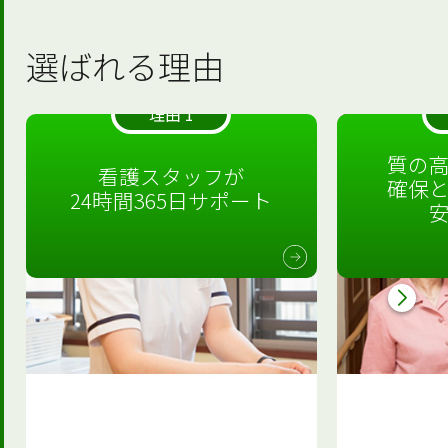
選ばれる理由
理由 1
質の
看護スタッフが
確保
24時間365日サポート