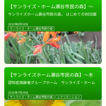
【サンライズ・ホーム瀬谷市民の森】～
WEB面会 感激の再会～
サンライズホーム瀬谷市民の森。 はじめてのWEB面
会を行いました
東京にお住まいのご家族さま。 新
2020年8月20日
型コロナウィルスの影響で、なかなかお会いするこ
サンライズ・ホーム瀬谷市民の森
とができませんでした。 画面越しではありますが、
久しぶりの娘さま・お孫さま […]
【サンライズホーム瀬谷市民の森】～木
曜日は折り紙よ～
認知症高齢者グループホーム サンライズ・ホーム
瀬谷市民の森では、毎週木曜日は折り紙教室が開催
2020年7月29日
されます。 折り紙の先生であるナースさんが業務の
サンライズ・ホーム瀬谷市民の森
レクリエーション
間を見計らい、季節のお花などさまざまな作品を教
えてくれます。 ハスの花、 あさが […]