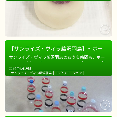
子を早々に食べ終えたら… ハーモニカの得意な男性
入居者様が、キ […]
【サンライズ・ヴィラ藤沢羽鳥】～ボー
リング、上から投げるか下から投げるか～
サンライズ・ヴィラ藤沢羽鳥のおうち時間も、ボー
リングが大好評
上から、 下から、 勢いよく。 皆
2020年6月16日
さま懐かさを感じながら、ボーリングを楽しまれま
サンライズ・ヴィラ藤沢羽鳥
レクリエーション
した