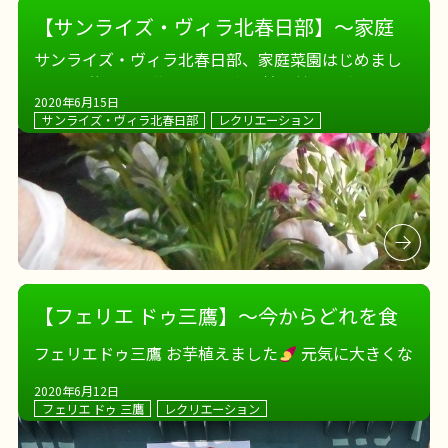
【サンライズ・ヴィラ北春日部】～家庭
菜園、はじめました～
サンライズ・ヴィラ北春日部、家庭菜園はじめまし
た。 お花やお野菜をプランタに植え替え、水やり
2020年6月15日
を。 すくすく大きく元気に育ちますように
サンライズ・ヴィラ北春日部
レクリエーション
【フェリエ ドゥ三鷹】～今からどれを食
べるか検討中～
フェリエドゥ三鷹 お芋植えました
元気に大きくな
あれ
収穫が楽しみです
2020年6月12日
フェリエ ドゥ 三鷹
レクリエーション