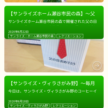
【サンライズホーム瀬谷市民の森】～父
の日は、釣りに手品～
サンライズホーム瀬谷市民の森で開催された父の日
イベント
職員による本格的な手品に皆さま真剣な
2020年6月22日
眼差し
魚釣りゲームも大盛り上がりです
おや
サンライズ・ホーム瀬谷市民の森
レクリエーション
つはコーヒーゼリー×アイスクリーム
いつもお
手伝いしてくださる男性 […]
【サンライズ・ヴィラさがみ野】～毎月
恒例のイエーイ！～
今日は、サンライズ・ヴィラさがみ野のコーヒーイ
ベントの日
稲田施設長のギターと歌を聴きなが
2020年6月18日
ら、美味しいお菓子とコーヒーを楽しみます
お菓
サンライズ・ヴィラさがみ野
レクリエーション