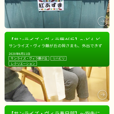
【サンライズ・ヴィラ藤が丘】～どんど
サンライズ・ヴィラ藤が丘の皆さまも、外出できず
んイントロドン～
に運動不足気味… 意識的に体を動かし免疫力upを目
2020年6月11日
指します！！ タオルを使った体操とイントロドンで
サンライズ・ヴィラ藤が丘
リハビリ
頭の回転も早回し！！ アタマもカラダも動かして、
レクリエーション
大盛り上がりでした
【サンライズ・ヴィラ春日部】～指先に