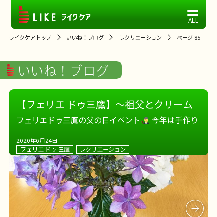
ライクケアトップ
いいね！ブログ
レクリエーション
ページ 85
いいね！ブログ
【フェリエ ドゥ三鷹】～祖父とクリーム
食べました～
フェリエドゥ三鷹の父の日イベント
今年は手作り
ソフトクリームを楽しんでいただきました
経管
2020年6月24日
栄養のかたもソフトクリームを楽しまれ、とても喜
フェリエ ドゥ 三鷹
レクリエーション
んでいただきました
ちょっぴりはにかみながら、
サンクスカードを手にパチ […]