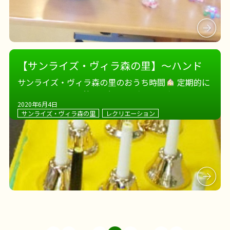
【サンライズ・ヴィラ森の里】～ハンド
ベルはお手なもの～
サンライズ・ヴィラ森の里のおうち時間
定期的に
行っているため、皆さま慣れた手つきで奏でられま
2020年6月4日
す
心地よい軽やかな音色が、ホームを包みます
サンライズ・ヴィラ森の里
レクリエーション
現在空室1室ございます！ 厚木市にあるサンライ
ズ・ヴィラ森の里へ、ぜひお越し […]