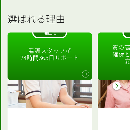
選ばれる理由
理由 1
質の
看護スタッフが
確保
24時間365日サポート