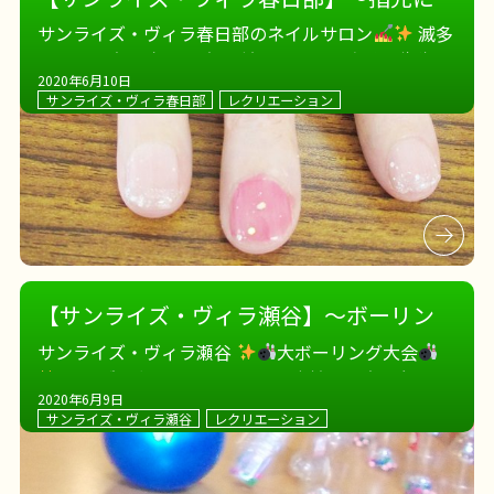
うっとり～
サンライズ・ヴィラ春日部のネイルサロン
滅多
にしない方も 久々の方も 綺麗になった自分の指先に
2020年6月10日
うっとり
いくつになっても綺麗でいることは
サンライズ・ヴィラ春日部
レクリエーション
大切ですね
そして男性はのんびり囲碁タイムで
す。
【サンライズ・ヴィラ瀬谷】～ボーリン
グが好きでした～
サンライズ・ヴィラ瀬谷
大ボーリング大会
テーブル上にピンを置いて、車椅子の方も参加し
2020年6月9日
やすいボーリングです
久しぶりのボーリングで、
サンライズ・ヴィラ瀬谷
レクリエーション
大盛り上がり
そして3位の方まで、メダルの授与
入賞者の方はまさかのメ […]